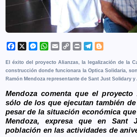
F
X
M
W
E
C
P
T
B
a
e
h
m
o
r
e
l
El éxito del proyecto Alianzas, la legalización de la 
c
s
a
a
p
i
l
o
construcción donde funcionara la Optica Solidaria, so
e
s
t
i
y
n
e
g
Ramón Mendoza representante de Sant Just Solidary y 
b
e
s
l
L
t
g
g
o
n
A
i
r
e
Mendoza comenta que el proyecto A
o
g
p
n
a
r
sólo de los que ejecutan también de
k
e
p
k
m
pesar de la situación económica que
r
Mendoza, expresa que en Sant Ju
población en las actividades de aniv