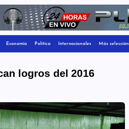
Economía
Política
Internacionales
Más selección
can logros del 2016