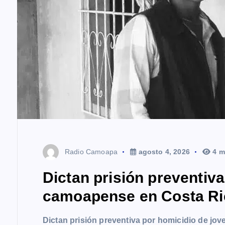
n
t
r
a
d
a
s
Radio Camoapa
agosto 4, 2026
4 m
Dictan prisión preventiv
camoapense en Costa Ri
Dictan prisión preventiva por homicidio de j