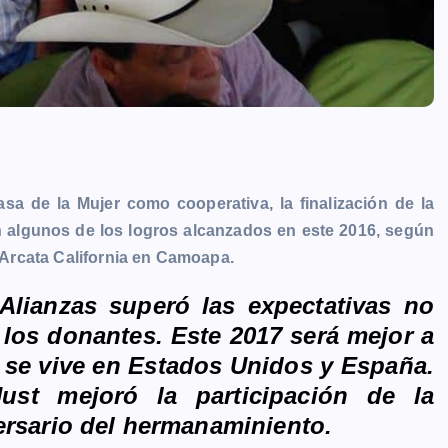
Casa de la Mujer como cooperativa, la finalización de la
n algunos de los logros alcanzados en este 2016, según
Arcata California en Camoapa.
lianzas superó las expectativas no
 los donantes. Este 2017 será mejor a
 se vive en Estados Unidos y España.
st mejoró la participación de la
ersario del hermanaminiento.