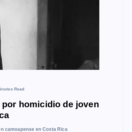
inutes Read
a por homicidio de joven
ca
oven camoapense en Costa Rica