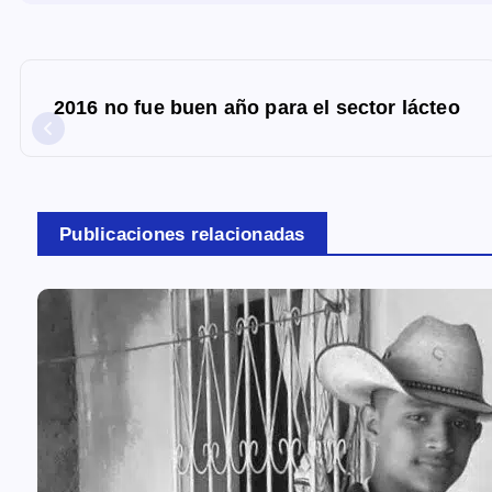
N
a
2016 no fue buen año para el sector lácteo
v
e
g
a
Publicaciones relacionadas
c
i
ó
n
d
e
e