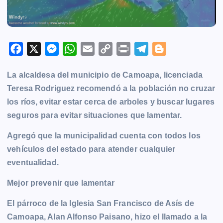
F
X
M
W
E
C
P
T
B
a
e
h
m
o
r
e
l
La alcaldesa del municipio de Camoapa, licenciada
c
s
a
a
p
i
l
o
Teresa Rodriguez recomendó a la población no cruzar
e
s
t
i
y
n
e
g
los ríos, evitar estar cerca de arboles y buscar lugares
b
e
s
l
L
t
g
g
seguros para evitar situaciones que lamentar.
o
n
A
i
r
e
o
g
p
n
a
r
Agregó que la municipalidad cuenta con todos los
k
e
p
k
m
vehículos del estado para atender cualquier
r
eventualidad.
Mejor prevenir que lamentar
El párroco de la Iglesia San Francisco de Asís de
Camoapa, Alan Alfonso Paisano, hizo el llamado a la