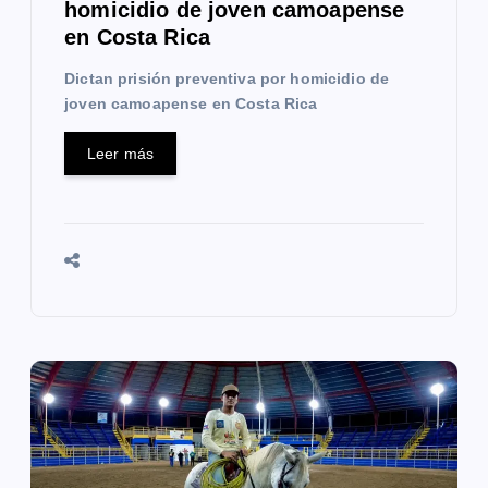
a
homicidio de joven camoapense
en Costa Rica
d
Dictan prisión preventiva por homicidio de
a
joven camoapense en Costa Rica
s
Leer más