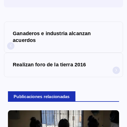
N
Ganaderos e industria alcanzan
a
acuerdos
v
e
Realizan foro de la tierra 2016
g
a
c
Publicaciones relacionadas
i
ó