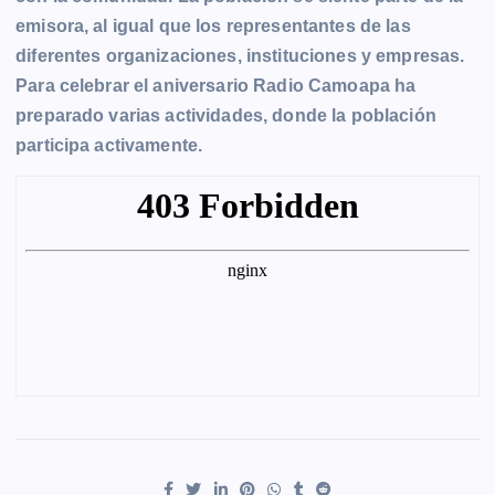
b
e
s
l
L
t
g
g
emisora, al igual que los representantes de las
o
n
A
i
r
e
diferentes organizaciones, instituciones y empresas.
o
g
p
n
a
r
Para celebrar el aniversario Radio Camoapa ha
k
e
p
k
m
preparado varias actividades, donde la población
r
participa activamente.