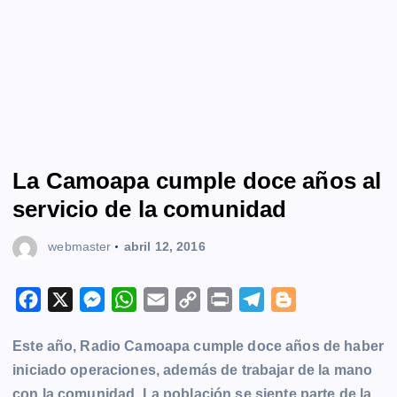
La Camoapa cumple doce años al
servicio de la comunidad
webmaster
abril 12, 2016
F
X
M
W
E
C
P
T
B
a
e
h
m
o
r
e
l
Este año, Radio Camoapa cumple doce años de haber
c
s
a
a
p
i
l
o
iniciado operaciones, además de trabajar de la mano
e
s
t
i
y
n
e
g
con la comunidad. La población se siente parte de la