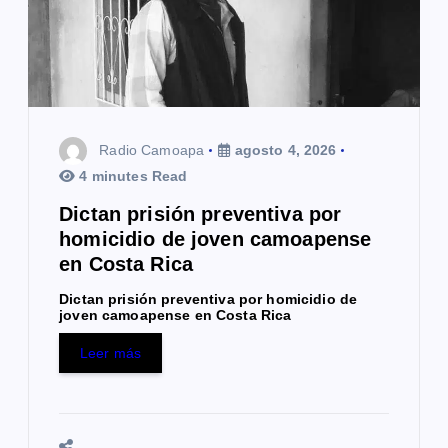
e
e
n
t
Radio Camoapa
agosto 4, 2026
r
4 minutes Read
a
Dictan prisión preventiva por
homicidio de joven camoapense
d
en Costa Rica
a
Dictan prisión preventiva por homicidio de
joven camoapense en Costa Rica
s
Leer más