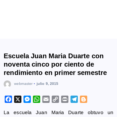
Escuela Juan Maria Duarte con
noventa cinco por ciento de
rendimiento en primer semestre
webmaster
julio 9, 2015
F
X
M
W
E
C
P
T
B
a
e
h
m
o
r
e
l
La escuela Juan Maria Duarte obtuvo un
c
s
a
a
p
i
l
o