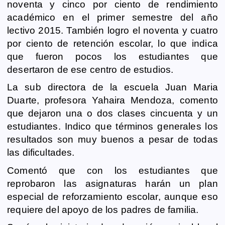
noventa y cinco por ciento de rendimiento
e
s
t
i
y
n
e
g
académico en el primer semestre del año
b
e
s
l
L
t
g
g
lectivo 2015. También logro el noventa y cuatro
o
n
A
i
r
e
por ciento de retención escolar, lo que indica
o
g
p
n
a
r
que fueron pocos los estudiantes que
k
e
p
k
m
desertaron de ese centro de estudios.
r
La sub directora de la escuela Juan Maria
Duarte, profesora Yahaira Mendoza, comento
que dejaron una o dos clases cincuenta y un
estudiantes. Indico que términos generales los
resultados son muy buenos a pesar de todas
las dificultades.
Comentó que con los estudiantes que
reprobaron las asignaturas harán un plan
especial de reforzamiento escolar, aunque eso
requiere del apoyo de los padres de familia.