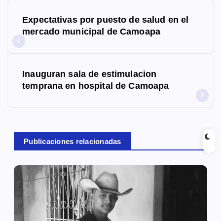
N
Expectativas por puesto de salud en el
a
mercado municipal de Camoapa
v
e
Inauguran sala de estimulacion
g
temprana en hospital de Camoapa
a
c
Publicaciones relacionadas
i
ó
n
d