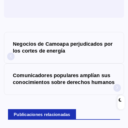
N
Negocios de Camoapa perjudicados por
a
los cortes de energía
v
e
Comunicadores populares amplían sus
g
conocimientos sobre derechos humanos
a
c
Publicaciones relacionadas
i