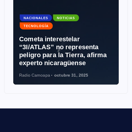
LES
NOTICIAS
GÍA
interestelar
NOTICIAS
TECN
LAS” no representa
 para la Tierra, afirma
Grokipedia: M
o nicaragüense
Wikipedia con
oapa
octubre 31, 2025
Radio Camoapa
oct