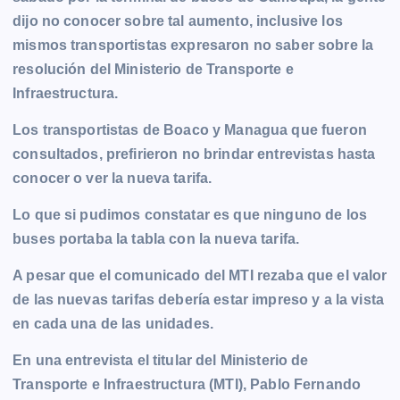
b
e
s
l
L
t
g
g
dijo no conocer sobre tal aumento, inclusive los
o
n
A
i
r
e
mismos transportistas expresaron no saber sobre la
o
g
p
n
a
r
resolución del Ministerio de Transporte e
k
e
p
k
m
Infraestructura.
r
Los transportistas de Boaco y Managua que fueron
consultados, prefirieron no brindar entrevistas hasta
conocer o ver la nueva tarifa.
Lo que si pudimos constatar es que ninguno de los
buses portaba la tabla con la nueva tarifa.
A pesar que el comunicado del MTI rezaba que el valor
de las nuevas tarifas debería estar impreso y a la vista
en cada una de las unidades.
En una entrevista el titular del Ministerio de
Transporte e Infraestructura (MTI), Pablo Fernando