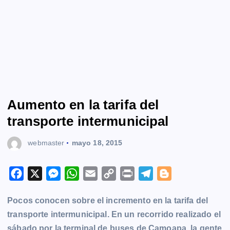
Aumento en la tarifa del
transporte intermunicipal
webmaster
mayo 18, 2015
F
X
M
W
E
C
P
T
B
a
e
h
m
o
r
e
l
Pocos conocen sobre el incremento en la tarifa del
c
s
a
a
p
i
l
o
transporte intermunicipal. En un recorrido realizado el
e
s
t
i
y
n
e
g
sábado por la terminal de buses de Camoapa, la gente