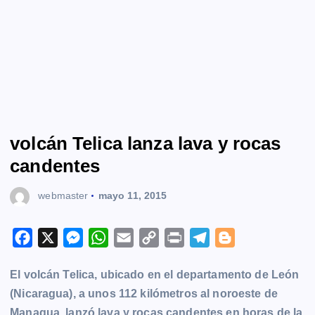
volcán Telica lanza lava y rocas
candentes
webmaster
mayo 11, 2015
F
X
M
W
E
C
P
T
B
a
e
h
m
o
r
e
l
El volcán Telica, ubicado en el departamento de León
c
s
a
a
p
i
l
o
(Nicaragua), a unos 112 kilómetros al noroeste de
e
s
t
i
y
n
e
g
Managua, lanzó lava y rocas candentes en horas de la