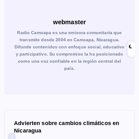
webmaster
Radio Camoapa es una emisora comunitaria que
transmite desde 2004 en Camoapa, Nicaragua.
Difunde contenidos con enfoque social, educativo
y participativo. Su compromiso la ha posicionado
como una voz confiable en la región central del
país.
N
Advierten sobre cambios climáticos en
a
Nicaragua