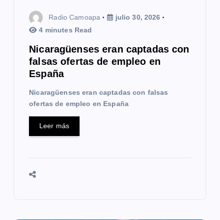
t
Radio Camoapa
julio 30, 2026
4 minutes Read
r
Nicaragüenses eran captadas con
a
falsas ofertas de empleo en
España
d
Nicaragüenses eran captadas con falsas
a
ofertas de empleo en España
s
Leer más