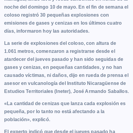
b
e
s
l
L
t
g
g
noche del domingo 10 de mayo. En el fin de semana el
o
n
A
i
r
e
coloso registró 30 pequeñas explosiones con
o
g
p
n
a
r
emisiones de gases y cenizas en los últimos cuatro
k
e
p
k
m
días, informaron hoy las autoridades.
r
La serie de explosiones del coloso, con altura de
1.061 metros, comenzaron a registrarse desde el
atardecer del jueves pasado y han sido seguidas de
gases y cenizas, en pequeñas cantidades, y no han
causado víctimas, ni daños, dijo en rueda de prensa el
asesor en vulcanología del Instituto Nicaragüense de
Estudios Territoriales (Ineter), José Armando Saballos.
«La cantidad de cenizas que lanza cada explosión es
pequeña, por lo tanto no está afectando a la
población», explicó.
El experto indicó que desde el jueves pasado ha