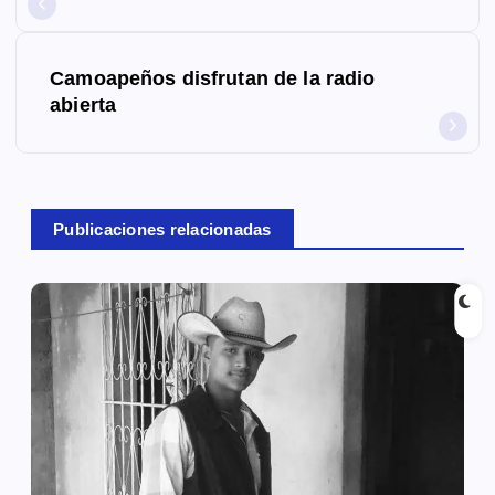
v
e
Camoapeños disfrutan de la radio
g
abierta
a
c
Publicaciones relacionadas
i
ó
n
d
e
e