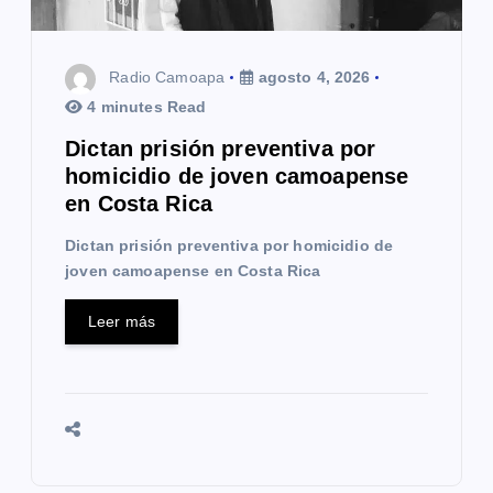
n
t
Radio Camoapa
agosto 4, 2026
r
4 minutes Read
a
Dictan prisión preventiva por
homicidio de joven camoapense
d
en Costa Rica
a
Dictan prisión preventiva por homicidio de
s
joven camoapense en Costa Rica
Leer más