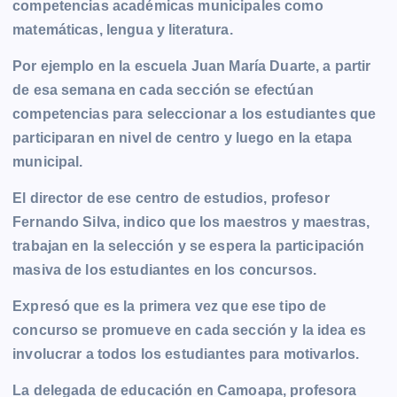
competencias académicas municipales como
b
e
s
l
L
t
g
g
matemáticas, lengua y literatura.
o
n
A
i
r
e
o
g
p
n
a
r
Por ejemplo en la escuela Juan María Duarte, a partir
k
e
p
k
m
de esa semana en cada sección se efectúan
r
competencias para seleccionar a los estudiantes que
participaran en nivel de centro y luego en la etapa
municipal.
El director de ese centro de estudios, profesor
Fernando Silva, indico que los maestros y maestras,
trabajan en la selección y se espera la participación
masiva de los estudiantes en los concursos.
Expresó que es la primera vez que ese tipo de
concurso se promueve en cada sección y la idea es
involucrar a todos los estudiantes para motivarlos.
La delegada de educación en Camoapa, profesora