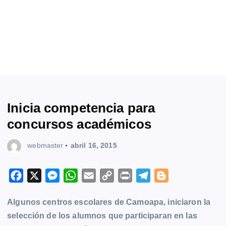
Inicia competencia para
concursos académicos
webmaster
abril 16, 2015
F
X
M
W
E
C
P
T
B
a
e
h
m
o
r
e
l
Algunos centros escolares de Camoapa, iniciaron la
c
s
a
a
p
i
l
o
selección de los alumnos que participaran en las
e
s
t
i
y
n
e
g