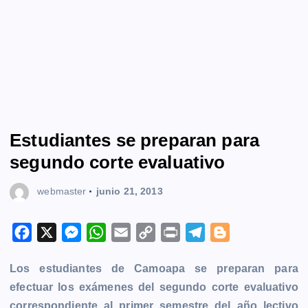
Estudiantes se preparan para
segundo corte evaluativo
webmaster
junio 21, 2013
F
X
M
W
E
C
P
T
B
a
e
h
m
o
r
e
l
Los estudiantes de Camoapa se preparan para
c
s
a
a
p
i
l
o
efectuar los exámenes del segundo corte evaluativo
e
s
t
i
y
n
e
g
correspondiente al primer semestre del año lectivo