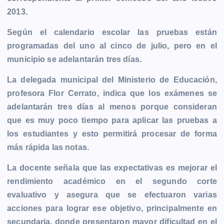
b
e
s
l
L
t
g
g
2013.
o
n
A
i
r
e
o
g
p
n
a
r
Según el calendario escolar las pruebas están
k
e
p
k
m
programadas del uno al cinco de julio, pero en el
r
municipio se adelantarán tres días.
La delegada municipal del Ministerio de Educación,
profesora Flor Cerrato, indica que los exámenes se
adelantarán tres días al menos porque consideran
que es muy poco tiempo para aplicar las pruebas a
los estudiantes y esto permitirá procesar de forma
más rápida las notas.
La docente señala que las expectativas es mejorar el
rendimiento académico en el segundo corte
evaluativo y asegura que se efectuaron varias
acciones para lograr ese objetivo, principalmente en
secundaria, donde presentaron mayor dificultad en el