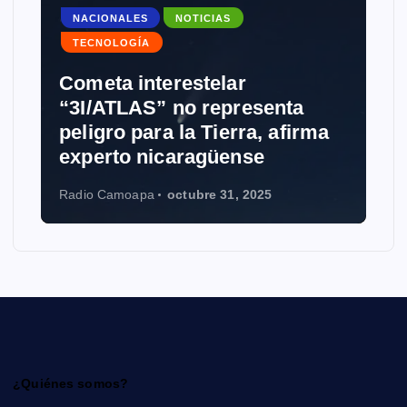
NACIONALES
NOTICIAS
TECNOLOGÍA
Cometa interestelar
NO
“3I/ATLAS” no representa
peligro para la Tierra, afirma
Gro
experto nicaragüense
Wik
Radio Camoapa
octubre 31, 2025
Radi
¿Quiénes somos?