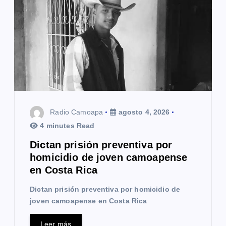
n
d
e
e
n
t
Radio Camoapa
agosto 4, 2026
r
4 minutes Read
a
Dictan prisión preventiva por
homicidio de joven camoapense
d
en Costa Rica
a
Dictan prisión preventiva por homicidio de
s
joven camoapense en Costa Rica
Leer más