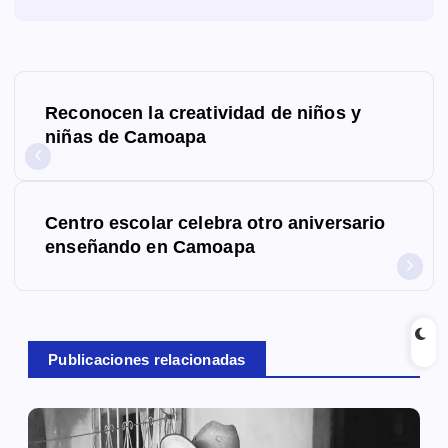
N
Reconocen la creatividad de niños y
a
niñas de Camoapa
v
e
Centro escolar celebra otro aniversario
g
enseñando en Camoapa
a
c
Publicaciones relacionadas
i
ó