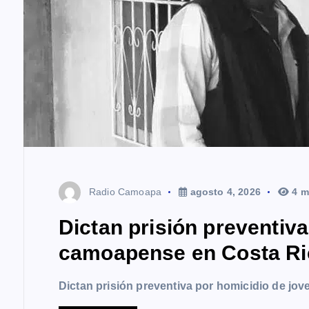
d
a
s
Radio Camoapa
agosto 4, 2026
4 m
Dictan prisión preventiv
camoapense en Costa Ri
Dictan prisión preventiva por homicidio de j