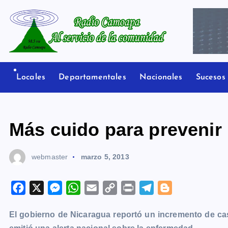
S
a
l
t
Radio Camoapa
a
r
Locales
Departamentales
Nacionales
Sucesos
a
l
c
Más cuido para prevenir 
o
n
webmaster
marzo 5, 2013
t
e
n
F
X
M
W
E
C
P
T
B
i
a
e
h
m
o
r
e
l
d
El gobierno de Nicaragua reportó un incremento de cas
c
s
a
a
p
i
l
o
o