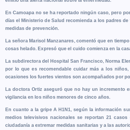
emitió una alerta nacional sobre la enfermedad.
e
s
t
i
y
n
e
g
b
e
s
l
L
t
g
g
En Camoapa no se ha reportado ningún caso, pero por l
o
n
A
i
r
e
días el Ministerio de Salud recomienda a los padres de 
o
g
p
n
a
r
medidas de prevención.
k
e
p
k
m
La señora Marisol Manzanares, comentó que en tiempo d
r
cosas helado. Expresó que el cuido comienza en la cas
La subdirectora del Hospital San Francisco, Norma Elena
por lo que es recomendable cuidar más a los niños,
ocasiones los fuertes vientos son acompañados por po
La doctora Ortiz aseguró que no hay un incremento en
vigilancia en los niños menores de cinco años.
En cuanto a la gripe A H1N1, según la información sum
medios televisivos nacionales se reportan 21 casos d
ciudadanía a extremar medidas sanitarias y a las autori