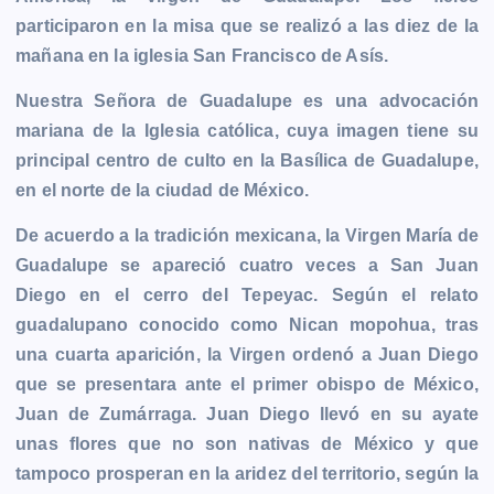
b
e
s
l
L
t
g
g
participaron en la misa que se realizó a las diez de la
o
n
A
i
r
e
mañana en la iglesia San Francisco de Asís.
o
g
p
n
a
r
k
e
p
k
m
Nuestra Señora de Guadalupe es una advocación
r
mariana de la Iglesia católica, cuya imagen tiene su
principal centro de culto en la Basílica de Guadalupe,
en el norte de la ciudad de México.
De acuerdo a la tradición mexicana, la Virgen María de
Guadalupe se apareció cuatro veces a San Juan
Diego en el cerro del Tepeyac. Según el relato
guadalupano conocido como Nican mopohua, tras
una cuarta aparición, la Virgen ordenó a Juan Diego
que se presentara ante el primer obispo de México,
Juan de Zumárraga. Juan Diego llevó en su ayate
unas flores que no son nativas de México y que
tampoco prosperan en la aridez del territorio, según la