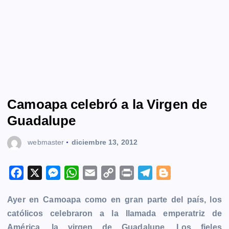
Camoapa celebró a la Virgen de
Guadalupe
webmaster
diciembre 13, 2012
F
X
M
W
E
C
P
T
B
a
e
h
m
o
r
e
l
Ayer en Camoapa como en gran parte del país, los
c
s
a
a
p
i
l
o
católicos celebraron a la llamada emperatriz de
e
s
t
i
y
n
e
g
América, la virgen de Guadalupe. Los fieles