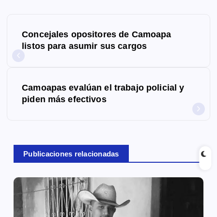
N
Concejales opositores de Camoapa
a
listos para asumir sus cargos
v
e
Camoapas evalúan el trabajo policial y
g
piden más efectivos
a
c
Publicaciones relacionadas
i
ó
n