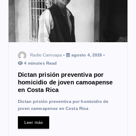
d
e
e
n
t
Radio Camoapa
agosto 4, 2026
r
4 minutes Read
a
Dictan prisión preventiva por
homicidio de joven camoapense
d
en Costa Rica
a
Dictan prisión preventiva por homicidio de
s
joven camoapense en Costa Rica
Leer más