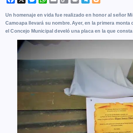
a
e
h
m
o
r
e
l
Un homenaje en vida fue realizado en honor al señor Mi
c
s
a
a
p
i
l
o
Camoapa llevará su nombre. Ayer, en la primera monta de 
e
s
t
i
y
n
e
g
el Concejo Municipal develó una placa en la que consta
b
e
s
l
L
t
g
g
o
n
A
i
r
e
o
g
p
n
a
r
k
e
p
k
m
r