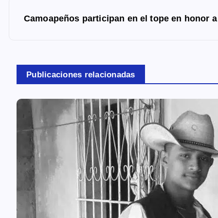
e
g
Camoapeños participan en el tope en honor a
a
c
i
Publicaciones relacionadas
ó
n
d
e
e
n
t
r
a
d