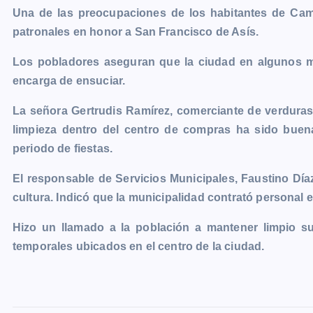
Una de las preocupaciones de los habitantes de Cam
c
s
a
a
p
i
l
o
patronales en honor a San Francisco de Asís.
e
s
t
i
y
n
e
g
b
e
s
l
L
t
g
g
Los pobladores aseguran que la ciudad en algunos m
o
n
A
i
r
e
encarga de ensuciar.
o
g
p
n
a
r
La señora Gertrudis Ramírez, comerciante de verduras y
k
e
p
k
m
limpieza dentro del centro de compras ha sido buen
r
periodo de fiestas.
El responsable de Servicios Municipales, Faustino Dí
cultura. Indicó que la municipalidad contrató personal ex
Hizo un llamado a la población a mantener limpio s
temporales ubicados en el centro de la ciudad.