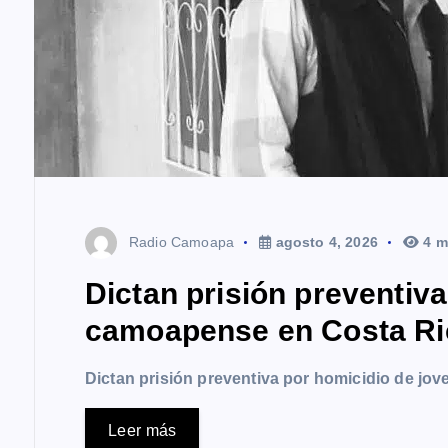
a
s
Radio Camoapa
agosto 4, 2026
4 m
Dictan prisión preventiv
camoapense en Costa Ri
Dictan prisión preventiva por homicidio de j
Leer más