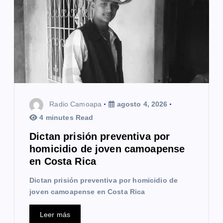
d
e
e
n
t
Radio Camoapa
agosto 4, 2026
r
4 minutes Read
a
Dictan prisión preventiva por
homicidio de joven camoapense
d
en Costa Rica
a
Dictan prisión preventiva por homicidio de
s
joven camoapense en Costa Rica
Leer más