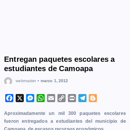
Entregan paquetes escolares a
estudiantes de Camoapa
webmaster
marzo 1, 2012
F
X
M
W
E
C
P
T
B
a
e
h
m
o
r
e
l
Aproximadamente un mil 300 paquetes escolares
c
s
a
a
p
i
l
o
fueron entregados a estudiantes del municipio de
e
s
t
i
y
n
e
g
Camoapa, de escasos recursos económicos.