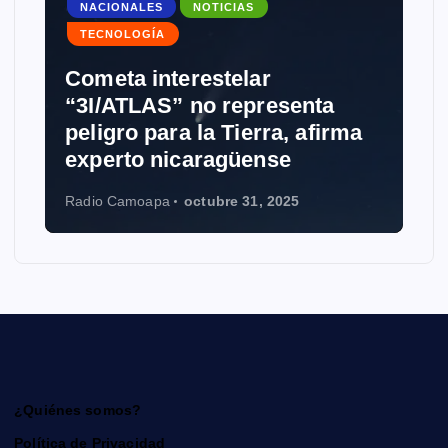
NACIONALES
NOTICIAS
TECNOLOGÍA
Cometa interestelar
“3I/ATLAS” no representa
peligro para la Tierra, afirma
experto nicaragüense
Radio Camoapa
octubre 31, 2025
¿Quiénes somos?
Política de Privacidad