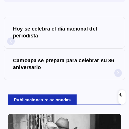
N
Hoy se celebra el día nacional del
a
periodista
v
e
Camoapa se prepara para celebrar su 86
g
aniversario
a
c
Publicaciones relacionadas
i
ó
n