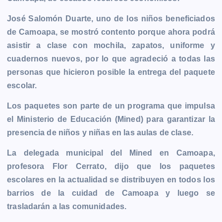
b
e
s
l
L
t
g
g
o
n
A
i
r
e
José Salomón Duarte, uno de los niños beneficiados
o
g
p
n
a
r
de Camoapa, se mostró contento porque ahora podrá
k
e
p
k
m
asistir a clase con mochila, zapatos, uniforme y
r
cuadernos nuevos, por lo que agradeció a todas las
personas que hicieron posible la entrega del paquete
escolar.
Los paquetes son parte de un programa que impulsa
el Ministerio de Educación (Mined) para garantizar la
presencia de niños y niñas en las aulas de clase.
La delegada municipal del Mined en Camoapa,
profesora Flor Cerrato, dijo que los paquetes
escolares en la actualidad se distribuyen en todos los
barrios de la cuidad de Camoapa y luego se
trasladarán a las comunidades.