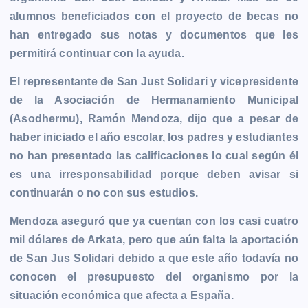
b
e
s
l
L
t
g
g
alumnos beneficiados con el proyecto de becas no
o
n
A
i
r
e
han entregado sus notas y documentos que les
o
g
p
n
a
r
permitirá continuar con la ayuda.
k
e
p
k
m
r
El representante de San Just Solidari y vicepresidente
de la Asociación de Hermanamiento Municipal
(Asodhermu), Ramón Mendoza, dijo que a pesar de
haber iniciado el año escolar, los padres y estudiantes
no han presentado las calificaciones lo cual según él
es una irresponsabilidad porque deben avisar si
continuarán o no con sus estudios.
Mendoza aseguró que ya cuentan con los casi cuatro
mil dólares de Arkata, pero que aún falta la aportación
de San Jus Solidari debido a que este año todavía no
conocen el presupuesto del organismo por la
situación económica que afecta a España.