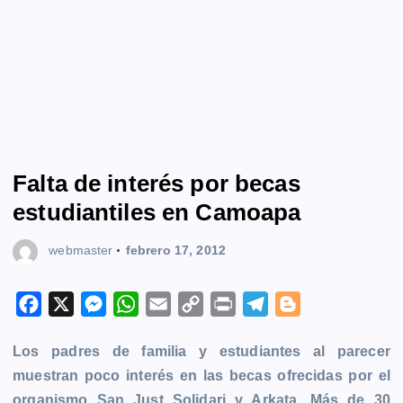
Falta de interés por becas
estudiantiles en Camoapa
webmaster
febrero 17, 2012
F
X
M
W
E
C
P
T
B
a
e
h
m
o
r
e
l
Los padres de familia y estudiantes al parecer
c
s
a
a
p
i
l
o
muestran poco interés en las becas ofrecidas por el
e
s
t
i
y
n
e
g
organismo San Just Solidari y Arkata. Más de 30