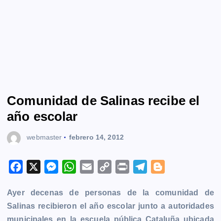
Comunidad de Salinas recibe el
año escolar
webmaster
febrero 14, 2012
F
X
M
W
E
C
P
T
B
a
e
h
m
o
r
e
l
Ayer decenas de personas de la comunidad de
c
s
a
a
p
i
l
o
Salinas recibieron el año escolar junto a autoridades
e
s
t
i
y
n
e
g
municipales en la escuela pública Cataluña ubicada