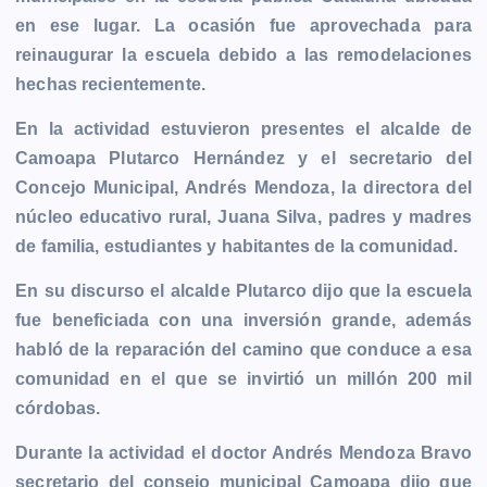
b
e
s
l
L
t
g
g
en ese lugar. La ocasión fue aprovechada para
o
n
A
i
r
e
reinaugurar la escuela debido a las remodelaciones
o
g
p
n
a
r
hechas recientemente.
k
e
p
k
m
r
En la actividad estuvieron presentes el alcalde de
Camoapa Plutarco Hernández y el secretario del
Concejo Municipal, Andrés Mendoza, la directora del
núcleo educativo rural, Juana Silva, padres y madres
de familia, estudiantes y habitantes de la comunidad.
En su discurso el alcalde Plutarco dijo que la escuela
fue beneficiada con una inversión grande, además
habló de la reparación del camino que conduce a esa
comunidad en el que se invirtió un millón 200 mil
córdobas.
Durante la actividad el doctor Andrés Mendoza Bravo
secretario del consejo municipal Camoapa dijo que