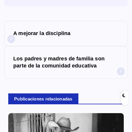
N
A mejorar la disciplina
a
v
Los padres y madres de familia son
e
parte de la comunidad educativa
g
a
c
Publicaciones relacionadas
i
ó