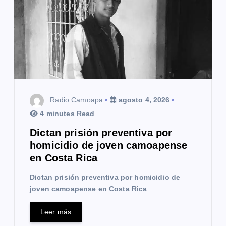
n
d
e
e
n
t
Radio Camoapa
agosto 4, 2026
4 minutes Read
r
Dictan prisión preventiva por
a
homicidio de joven camoapense
en Costa Rica
d
Dictan prisión preventiva por homicidio de
a
joven camoapense en Costa Rica
s
Leer más