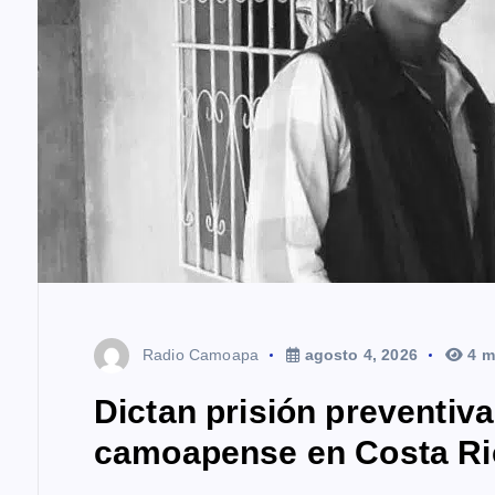
a
d
a
s
Radio Camoapa
agosto 4, 2026
4 m
Dictan prisión preventiv
camoapense en Costa Ri