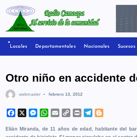
S
a
l
t
Radio Camoapa
a
r
Locales
Departamentales
Nacionales
Sucesos
a
l
c
Otro niño en accidente de
o
n
webmaster
febrero 13, 2012
t
e
n
F
X
M
W
E
C
P
T
B
i
a
e
h
m
o
r
e
l
d
Elián Miranda, de 11 años de edad, habitante del ba
c
s
a
a
p
i
l
o
o