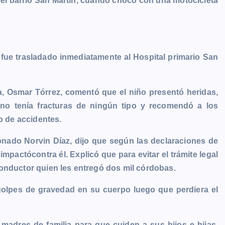
 del barrio San Martín, cuando chocó con una motocicleta
 fue trasladado inmediatamente al Hospital primario San
, Osmar Tórrez, comentó que el niño presentó heridas,
no tenía fracturas de ningún tipo y recomendó a los
o de accidentes.
onado Norvin Díaz, dijo que según las declaraciones de
impactócontra él. Explicó que para evitar el trámite legal
onductor quien les entregó dos mil córdobas.
olpes de gravedad en su cuerpo luego que perdiera el
 madres de familia para que cuiden a sus hijos e hijas,