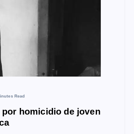
inutes Read
a por homicidio de joven
ca