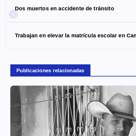
a
Dos muertos en accidente de tránsito
v
e
g
Trabajan en elevar la matrícula escolar en C
a
c
i
Publicaciones relacionadas
ó
n
d
e
e
n
t
r