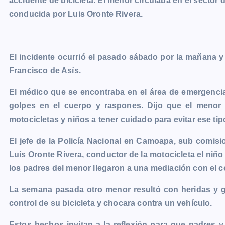
accidente de bicicleta. El menor circulaba en el sector
e
s
t
i
y
n
e
g
conducida por Luis Oronte Rivera.
b
e
s
l
L
t
g
g
o
n
A
i
r
e
o
g
p
n
a
r
El incidente ocurrió el pasado sábado por la mañana y
k
e
p
k
m
Francisco de Asís.
r
El médico que se encontraba en el área de emergencia
golpes en el cuerpo y raspones. Dijo que el menor 
motocicletas y niños a tener cuidado para evitar ese tip
El jefe de la Policía Nacional en Camoapa, sub comisi
Luís Oronte Rivera, conductor de la motocicleta el niño 
los padres del menor llegaron a una mediación con el c
La semana pasada otro menor resultó con heridas y g
control de su bicicleta y chocara contra un vehículo.
Estos hechos invitan a la reflexión para que padres y