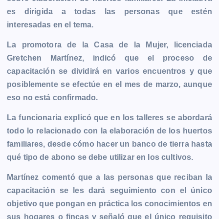
b
e
s
l
L
t
g
g
es dirigida a todas las personas que estén
o
n
A
i
r
e
interesadas en el tema.
o
g
p
n
a
r
k
e
p
k
m
La promotora de la Casa de la Mujer, licenciada
r
Gretchen Martínez, indicó que el proceso de
capacitación se dividirá en varios encuentros y que
posiblemente se efectúe en el mes de marzo, aunque
eso no está confirmado.
La funcionaria explicó que en los talleres se abordará
todo lo relacionado con la elaboración de los huertos
familiares, desde cómo hacer un banco de tierra hasta
qué tipo de abono se debe utilizar en los cultivos.
Martínez comentó que a las personas que reciban la
capacitación se les dará seguimiento con el único
objetivo que pongan en práctica los conocimientos en
sus hogares o fincas y señaló que el único requisito