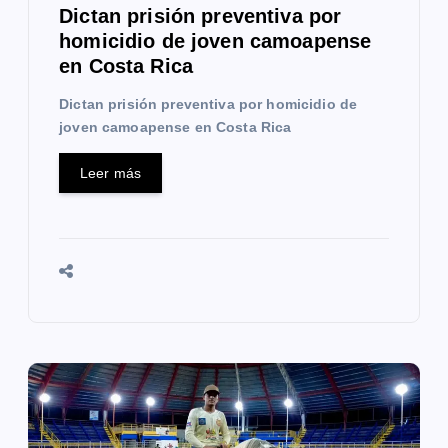
a
Dictan prisión preventiva por
homicidio de joven camoapense
d
en Costa Rica
a
Dictan prisión preventiva por homicidio de
s
joven camoapense en Costa Rica
Leer más