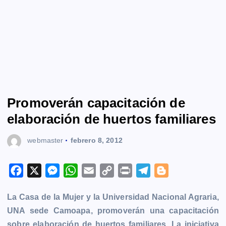
Promoverán capacitación de
elaboración de huertos familiares
webmaster
febrero 8, 2012
F
X
M
W
E
C
P
T
B
a
e
h
m
o
r
e
l
La Casa de la Mujer y la Universidad Nacional Agraria,
c
s
a
a
p
i
l
o
UNA sede Camoapa, promoverán una capacitación
e
s
t
i
y
n
e
g
sobre elaboración de huertos familiares. La iniciativa