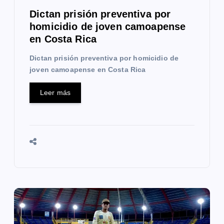
a
Dictan prisión preventiva por
homicidio de joven camoapense
d
en Costa Rica
a
Dictan prisión preventiva por homicidio de
s
joven camoapense en Costa Rica
Leer más