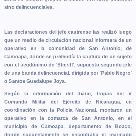
b
e
s
l
L
t
g
g
sino delincuenciales.
o
n
A
i
r
e
o
g
p
n
a
r
k
e
p
k
m
Las declaraciones del jefe castrense las realizó luego
r
que un medio de circulación nacional informara de un
operativo en la comunidad de San Antonio, de
Camoapa, donde se pretendía la captura de un sujeto
con el seudónimo de ‘Sheriff’, supuesto segundo jefe
de una banda delincuencial, dirigida por ‘Pablo Negro’
o Santos Guadalupe Joya.
Según la información del diario, tropas del V
Comando Militar del Ejército de Nicaragua, en
coordinación con la Policía Nacional, montaron un
operativo en la comarca de San Antonio, en el
municipio de Camoapa, departamento de Boaco,
donde supuestamente se encontraba el rearmado