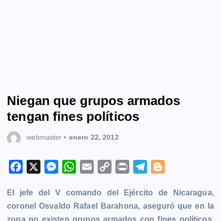
Niegan que grupos armados
tengan fines políticos
webmaster
enero 22, 2012
F
X
M
W
E
C
P
T
B
a
e
h
m
o
r
e
l
El jefe del V comando del Ejército de Nicaragua,
c
s
a
a
p
i
l
o
coronel Osvaldo Rafael Barahona, aseguró que en la
e
s
t
i
y
n
e
g
zona no existen grupos armados con fines políticos,