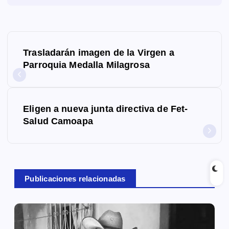
N
Trasladarán imagen de la Virgen a
a
Parroquia Medalla Milagrosa
v
e
Eligen a nueva junta directiva de Fet-
g
Salud Camoapa
a
c
Publicaciones relacionadas
i
ó
n