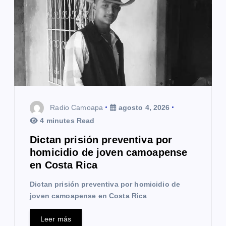
d
e
e
n
t
Radio Camoapa
agosto 4, 2026
r
4 minutes Read
a
Dictan prisión preventiva por
homicidio de joven camoapense
d
en Costa Rica
a
Dictan prisión preventiva por homicidio de
s
joven camoapense en Costa Rica
Leer más