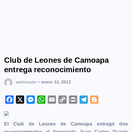
Club de Leones de Camoapa
entrega reconocimiento
webmaster
enero 12, 2012
F
X
M
W
E
C
P
T
B
a
e
h
m
o
r
e
l
c
s
a
a
p
i
l
o
El Club de Leones de Camoapa entregó dos
e
s
t
i
y
n
e
g
reconocimientos al licenciado Juan Carlos Duarte