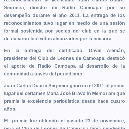
b
e
s
l
L
t
g
g
Sequeira, director de Radio Camoapa, por su
o
n
A
i
r
e
desempeño durante el año 2011. La entrega de los
o
g
p
n
a
r
reconocimientos tuvo lugar en medio de una sesión
k
e
p
k
m
formal sostenida por socios del club en la que se
r
destacaron los éxitos alcanzados por la emisora.
En la entrega del certificado, David Alemán,
presidente del Club de Leones de Camoapa, destacó
el aporte de Radio Camoapa al desarrollo de la
comunidad a través del periodismo.
Juan Carlos Duarte Sequeira ganó en el 2011 el primer
lugar del certamen María José Bravo In Memoriam que
premia la excelencia periodística desde hace cuatro
años.
EL premio fue obtenido el pasado 23 de noviembre,
pero el Club de Leones de Camoapa tenía pendiente