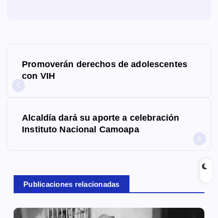
N
Promoverán derechos de adolescentes
a
con VIH
v
e
Alcaldía dará su aporte a celebración
g
Instituto Nacional Camoapa
a
c
Publicaciones relacionadas
i
ó