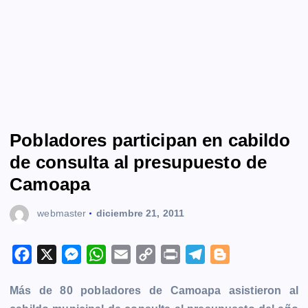
Pobladores participan en cabildo
de consulta al presupuesto de
Camoapa
webmaster
diciembre 21, 2011
F
X
M
W
E
C
P
T
B
a
e
h
m
o
r
e
l
Más de 80 pobladores de Camoapa asistieron al
c
s
a
a
p
i
l
o