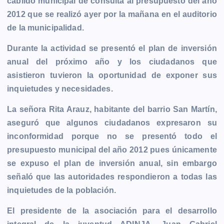
cabildo municipal de consulta al presupuesto del año
e
s
t
i
y
n
e
g
2012 que se realizó ayer por la mañana en el auditorio
b
e
s
l
L
t
g
g
de la municipalidad.
o
n
A
i
r
e
o
g
p
n
a
r
Durante la actividad se presentó el plan de inversión
k
e
p
k
m
anual del próximo año y los ciudadanos que
r
asistieron tuvieron la oportunidad de exponer sus
inquietudes y necesidades.
La señora Rita Arauz, habitante del barrio San Martín,
aseguró que algunos ciudadanos expresaron su
inconformidad porque no se presentó todo el
presupuesto municipal del año 2012 pues únicamente
se expuso el plan de inversión anual, sin embargo
señaló que las autoridades respondieron a todas las
inquietudes de la población.
El presidente de la asociación para el desarrollo