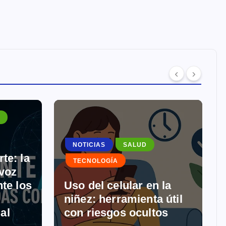
INTERNACIONALES
SALUD
NOTICIAS
TECNOLOGÍA
Meta lanza
ular en la
“Superintelligence
amienta útil
Labs” para acelerar su
s ocultos
estrategia de IA