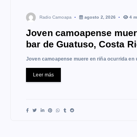
Radio Camoapa
agosto 2, 2026
4 m
Joven camoapense muere 
bar de Guatuso, Costa R
Joven camoapense muere en riña ocurrida en 
Leer más