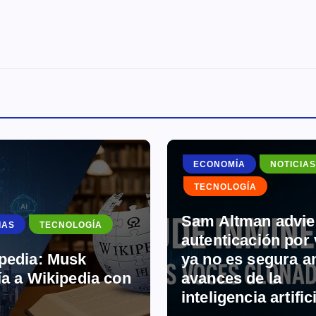
ECONOMÍA
NOTICIAS
TECNOLOGÍA
NOTICIAS
Sam Altman advierte: la
TECNOLOGÍA
autenticación por voz
ya no es segura ante los
Uso del cel
avances de la
niñez: herr
inteligencia artificial
con riesgo