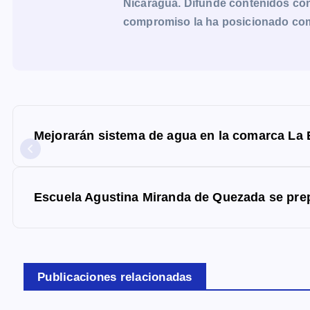
Nicaragua. Difunde contenidos con 
compromiso la ha posicionado como 
N
a
Mejorarán sistema de agua en la comarca La
v
e
g
Escuela Agustina Miranda de Quezada se prep
a
c
i
Publicaciones relacionadas
ó
n