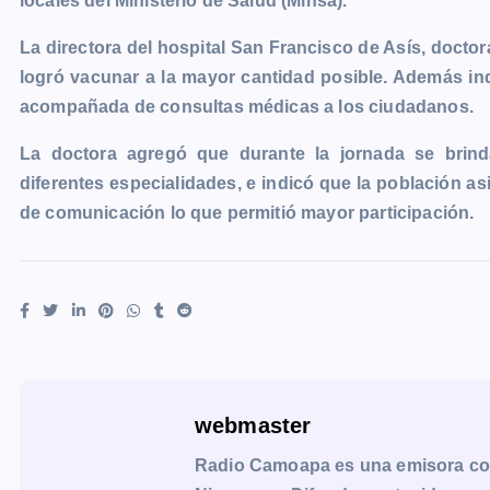
locales del Ministerio de Salud (Minsa).
e
s
t
i
y
n
e
g
b
e
s
l
L
t
g
g
La directora del hospital San Francisco de Asís, doctor
o
n
A
i
r
e
logró vacunar a la mayor cantidad posible. Además in
o
g
p
n
a
r
acompañada de consultas médicas a los ciudadanos.
k
e
p
k
m
La doctora agregó que durante la jornada se brin
r
diferentes especialidades, e indicó que la población as
de comunicación lo que permitió mayor participación.
webmaster
Radio Camoapa es una emisora co