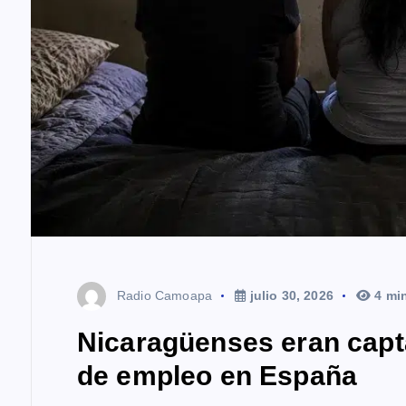
d
a
s
Radio Camoapa
julio 30, 2026
4 mi
Nicaragüenses eran capt
de empleo en España