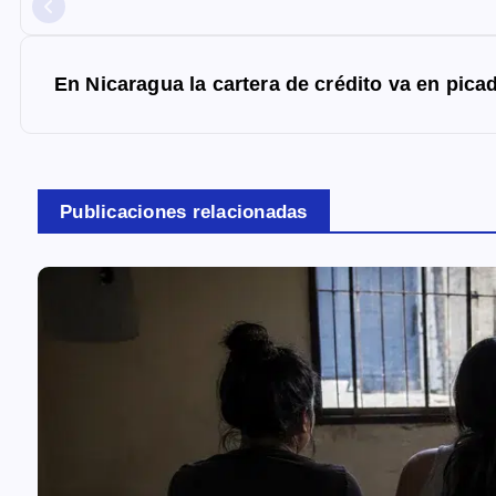
v
e
g
En Nicaragua la cartera de crédito va en pica
a
c
i
Publicaciones relacionadas
ó
n
d
e
e
n
t
r
a