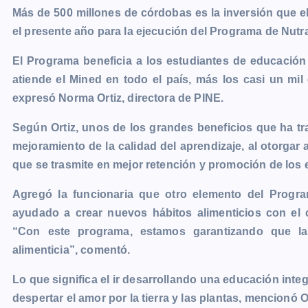
Más de 500 millones de córdobas es la inversión que 
c
s
a
a
p
i
l
o
el presente año para la ejecución del Programa de Nutr
e
s
t
i
y
n
e
g
b
e
s
l
L
t
g
g
El Programa beneficia a los estudiantes de educación
o
n
A
i
r
e
atiende el Mined en todo el país, más los casi un mi
o
g
p
n
a
r
expresó Norma Ortiz, directora de PINE.
k
e
p
k
m
Según Ortiz, unos de los grandes beneficios que ha tra
r
mejoramiento de la calidad del aprendizaje, al otorgar 
que se trasmite en mejor retención y promoción de los 
Agregó la funcionaria que otro elemento del Progr
ayudado a crear nuevos hábitos alimenticios con el 
“Con este programa, estamos garantizando que la
alimenticia”, comentó.
Lo que significa el ir desarrollando una educación integ
despertar el amor por la tierra y las plantas, mencionó Or