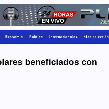
Economía
Política
Internacionales
Más selección
olares beneficiados con