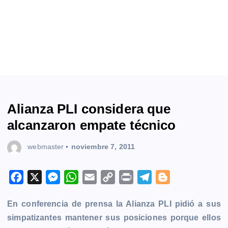
Alianza PLI considera que
alcanzaron empate técnico
webmaster
noviembre 7, 2011
F
X
M
W
E
C
P
T
B
a
e
h
m
o
r
e
l
En conferencia de prensa la Alianza PLI pidió a sus
c
s
a
a
p
i
l
o
simpatizantes mantener sus posiciones porque ellos
e
s
t
i
y
n
e
g