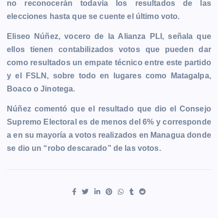
no reconocerán todavía los resultados de las
b
e
s
l
L
t
g
g
elecciones hasta que se cuente el último voto.
o
n
A
i
r
e
o
g
p
n
a
r
Eliseo Núñez, vocero de la Alianza PLI, señala que
k
e
p
k
m
ellos tienen contabilizados votos que pueden dar
r
como resultados un empate técnico entre este partido
y el FSLN, sobre todo en lugares como Matagalpa,
Boaco o Jinotega.
Núñez comentó que el resultado que dio el Consejo
Supremo Electoral es de menos del 6% y corresponde
a en su mayoría a votos realizados en Managua donde
se dio un “robo descarado” de las votos.