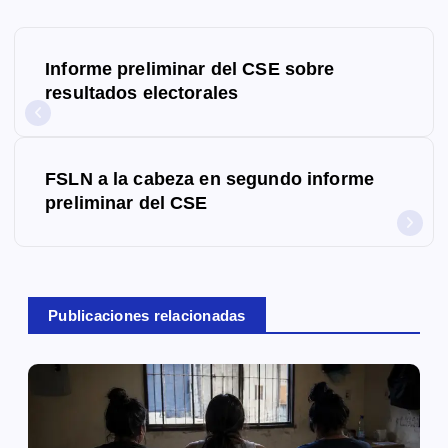
N
Informe preliminar del CSE sobre
a
resultados electorales
v
e
FSLN a la cabeza en segundo informe
g
preliminar del CSE
a
c
Publicaciones relacionadas
i
ó
n
d