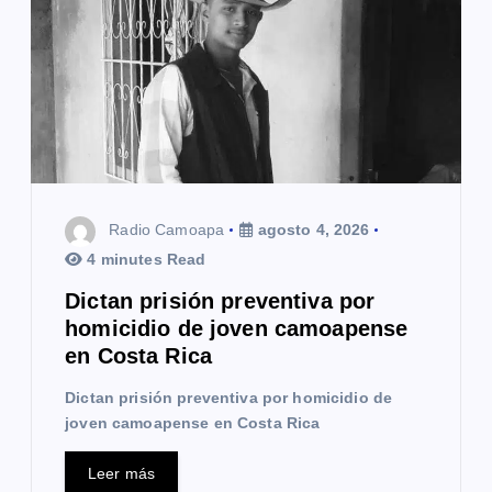
d
e
e
n
t
Radio Camoapa
agosto 4, 2026
r
4 minutes Read
a
Dictan prisión preventiva por
homicidio de joven camoapense
d
en Costa Rica
a
Dictan prisión preventiva por homicidio de
s
joven camoapense en Costa Rica
Leer más