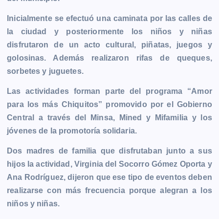
b
e
s
l
L
t
g
g
o
n
A
i
r
e
Inicialmente se efectuó una caminata por las calles de
o
g
p
n
a
r
la ciudad y posteriormente los niños y niñas
k
e
p
k
m
disfrutaron de un acto cultural, piñatas, juegos y
r
golosinas. Además realizaron rifas de queques,
sorbetes y juguetes.
Las actividades forman parte del programa “Amor
para los más Chiquitos” promovido por el Gobierno
Central a través del Minsa, Mined y Mifamilia y los
jóvenes de la promotoría solidaria.
Dos madres de familia que disfrutaban junto a sus
hijos la actividad, Virginia del Socorro Gómez Oporta y
Ana Rodríguez, dijeron que ese tipo de eventos deben
realizarse con más frecuencia porque alegran a los
niños y niñas.