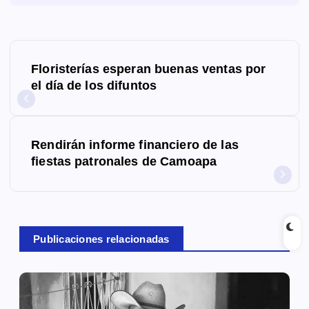
N
Floristerías esperan buenas ventas por
a
el día de los difuntos
v
e
Rendirán informe financiero de las
g
fiestas patronales de Camoapa
a
c
Publicaciones relacionadas
i
ó
n