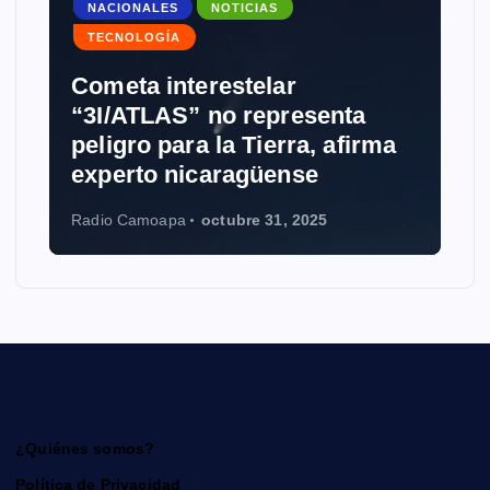
NACIONALES
NOTICIAS
TECNOLOGÍA
Cometa interestelar
“3I/ATLAS” no representa
peligro para la Tierra, afirma
experto nicaragüense
Radio Camoapa
octubre 31, 2025
¿Quiénes somos?
Política de Privacidad