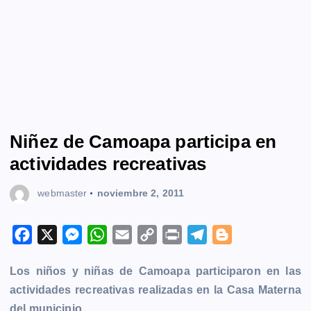
Niñez de Camoapa participa en
actividades recreativas
webmaster
noviembre 2, 2011
F
X
M
W
E
C
P
T
B
a
e
h
m
o
r
e
l
Los niños y niñas de Camoapa participaron en las
c
s
a
a
p
i
l
o
actividades recreativas realizadas en la Casa Materna
e
s
t
i
y
n
e
g
del municipio.