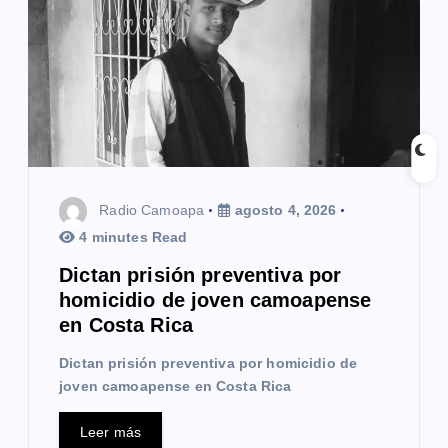
d
e
e
n
t
Radio Camoapa
agosto 4, 2026
r
4 minutes Read
a
Dictan prisión preventiva por
homicidio de joven camoapense
d
en Costa Rica
a
Dictan prisión preventiva por homicidio de
s
joven camoapense en Costa Rica
Leer más