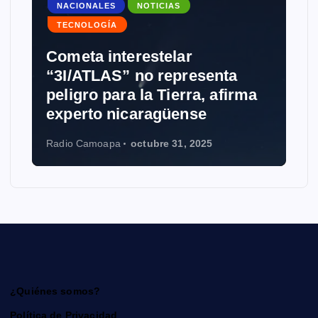
NACIONALES
NOTICIAS
TECNOLOGÍA
Cometa interestelar
“3I/ATLAS” no representa
peligro para la Tierra, afirma
experto nicaragüense
Radio Camoapa
octubre 31, 2025
¿Quiénes somos?
Política de Privacidad