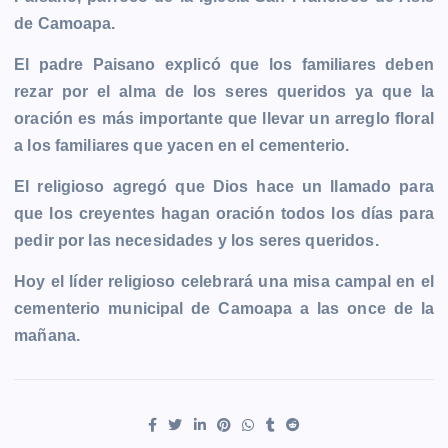
b
e
s
l
L
t
g
g
de Camoapa.
o
n
A
i
r
e
o
g
p
n
a
r
El padre Paisano explicó que los familiares deben
k
e
p
k
m
rezar por el alma de los seres queridos ya que la
r
oración es más importante que llevar un arreglo floral
a los familiares que yacen en el cementerio.
El religioso agregó que Dios hace un llamado para
que los creyentes hagan oración todos los días para
pedir por las necesidades y los seres queridos.
Hoy el líder religioso celebrará una misa campal en el
cementerio municipal de Camoapa a las once de la
mañana.