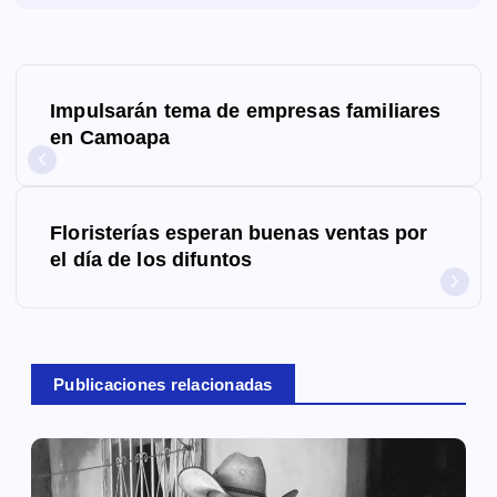
N
Impulsarán tema de empresas familiares
a
en Camoapa
v
e
Floristerías esperan buenas ventas por
g
el día de los difuntos
a
c
Publicaciones relacionadas
i
ó
n