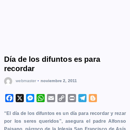
Día de los difuntos es para
recordar
webmaster
noviembre 2, 2011
F
X
M
W
E
C
P
T
B
a
e
h
m
o
r
e
l
“El día de los difuntos es un día para recordar y rezar
c
s
a
a
p
i
l
o
por los seres queridos”, asegura el padre Alfonso
e
s
t
i
y
n
e
g
Paisano, párroco de la Iglesia San Francisco de Asís