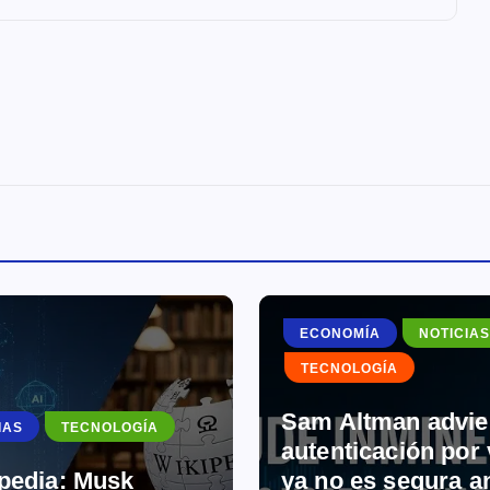
ECONOMÍA
NOTICIAS
TECNOLOGÍA
Sam Altman adviert
AS
TECNOLOGÍA
autenticación por 
pedia: Musk
ya no es segura an