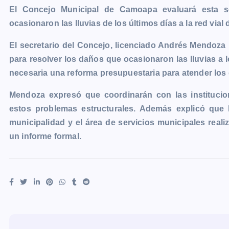
El Concejo Municipal de Camoapa evaluará esta s
c
s
a
a
p
i
l
o
ocasionaron las lluvias de los últimos días a la red vial 
e
s
t
i
y
n
e
g
b
e
s
l
L
t
g
g
El secretario del Concejo, licenciado Andrés Mendoza
o
n
A
i
r
e
para resolver los daños que ocasionaron las lluvias a
o
g
p
n
a
r
necesaria una reforma presupuestaria para atender los
k
e
p
k
m
Mendoza expresó que coordinarán con las institucio
r
estos problemas estructurales. Además explicó que 
municipalidad y el área de servicios municipales real
un informe formal.