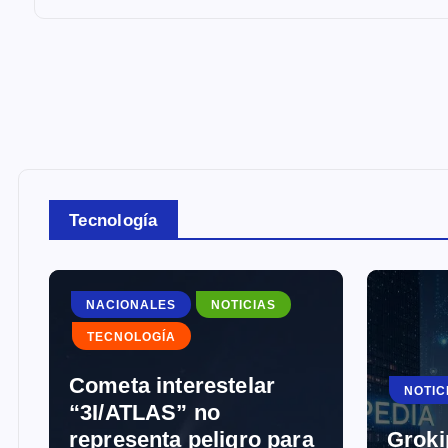
Tecnología
NACIONALES
NOTICIAS
TECNOLOGÍA
Cometa interestelar
NOTICI
“3I/ATLAS” no
representa peligro para
Groki