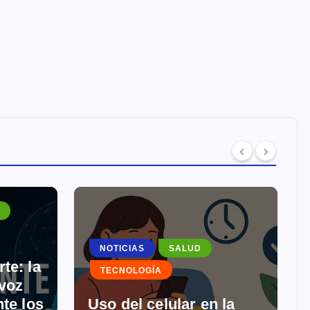
NOTICIAS
SALUD
e: la
TECNOLOGÍA
voz
te los
Uso del celular en la