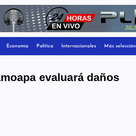
Economía
Política
Internacionales
Más selección
amoapa evaluará daños