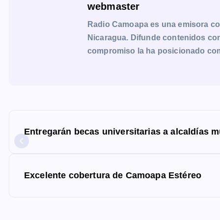
webmaster
Radio Camoapa es una emisora co
Nicaragua. Difunde contenidos con 
compromiso la ha posicionado como 
N
a
Entregarán becas universitarias a alcaldías m
v
e
g
Excelente cobertura de Camoapa Estéreo
a
c
i