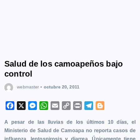
Salud de los camoapeños bajo
control
webmaster
octubre 20, 2011
F
X
M
W
E
C
P
T
B
a
e
h
m
o
r
e
l
A pesar de las lluvias de los últimos 10 días, el
c
s
a
a
p
i
l
o
Ministerio de Salud de Camoapa no reporta casos de
e
s
t
i
y
n
e
g
influenza, leptospirosis y diarrea. Únicamente tiene