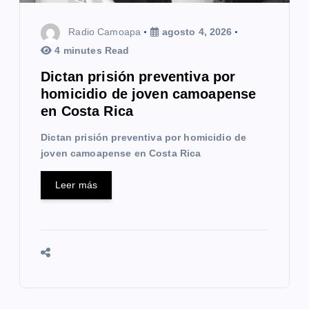
t
Radio Camoapa
agosto 4, 2026
r
4 minutes Read
a
Dictan prisión preventiva por
homicidio de joven camoapense
d
en Costa Rica
a
Dictan prisión preventiva por homicidio de
s
joven camoapense en Costa Rica
Leer más