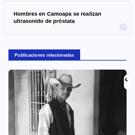
e
Hombres en Camoapa se realizan
g
ultrasonido de próstata
a
c
Publicaciones relacionadas
i
ó
n
d
e
e
n