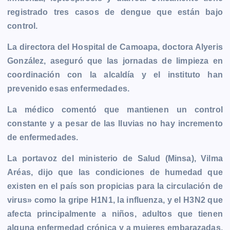
b
e
s
l
L
t
g
g
registrado tres casos de dengue que están bajo
o
n
A
i
r
e
control.
o
g
p
n
a
r
k
e
p
k
m
La directora del Hospital de Camoapa, doctora Alyeris
r
González, aseguró que las jornadas de limpieza en
coordinación con la alcaldía y el instituto han
prevenido esas enfermedades.
La médico comentó que mantienen un control
constante y a pesar de las lluvias no hay incremento
de enfermedades.
La portavoz del ministerio de Salud (Minsa), Vilma
Aréas, dijo que las condiciones de humedad que
existen en el país son propicias para la circulación de
virus» como la gripe H1N1, la influenza, y el H3N2 que
afecta principalmente a niños, adultos que tienen
alguna enfermedad crónica y a mujeres embarazadas,