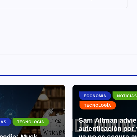
ECONOMÍA
NOTICIAS
TECNOLOGÍA
Sam Altman advier
IAS
TECNOLOGÍA
autenticación por
pedia: Musk
ya no es segura an