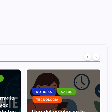
NOTICIAS
SALUD
te: la
TECNOLOGÍA
 voz
te los
Uso del celular en la