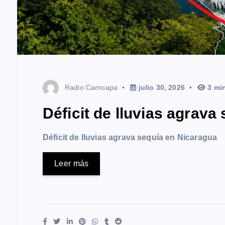
Radio Camoapa
julio 30, 2026
3 mi
Déficit de lluvias agrava
Déficit de lluvias agrava sequía en Nicaragua
Leer más