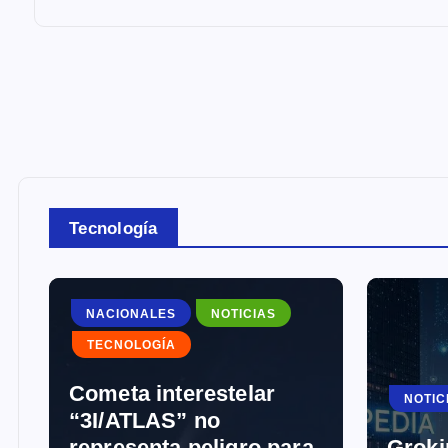
Tecnología
NACIONALES
NOTICIAS
TECNOLOGÍA
Cometa interestelar
NOTIC
“3I/ATLAS” no
representa peligro para
Groki