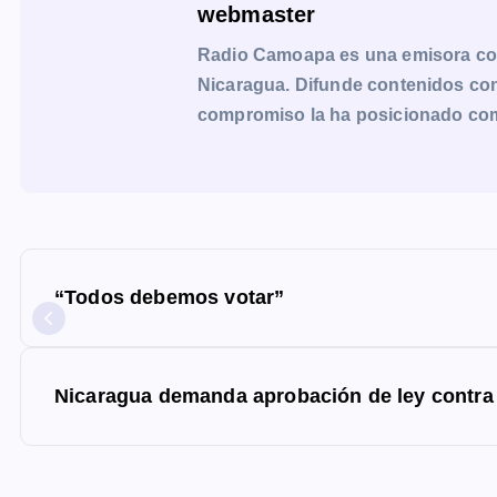
webmaster
Radio Camoapa es una emisora co
Nicaragua. Difunde contenidos con 
compromiso la ha posicionado como 
N
a
“Todos debemos votar”
v
e
g
Nicaragua demanda aprobación de ley contr
a
c
i