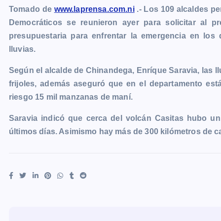
Tomado de
www.laprensa.com.ni
.- Los 109 alcaldes p
c
s
a
a
p
i
l
o
Democráticos se reunieron ayer para solicitar al pr
e
s
t
i
y
n
e
g
presupuestaria para enfrentar la emergencia en los 
b
e
s
l
L
t
g
g
lluvias.
o
n
A
i
r
e
o
g
p
n
a
r
Según el alcalde de Chinandega, Enríque Saravia, las l
k
e
p
k
m
frijoles, además aseguró que en el departamento est
r
riesgo 15 mil manzanas de maní.
Saravia indicó que cerca del volcán Casitas hubo un 
últimos días. Asimismo hay más de 300 kilómetros de 