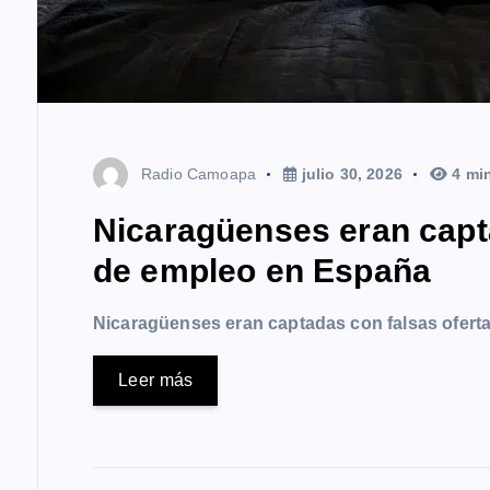
Radio Camoapa
julio 30, 2026
4 mi
Nicaragüenses eran capt
de empleo en España
Nicaragüenses eran captadas con falsas ofer
Leer más