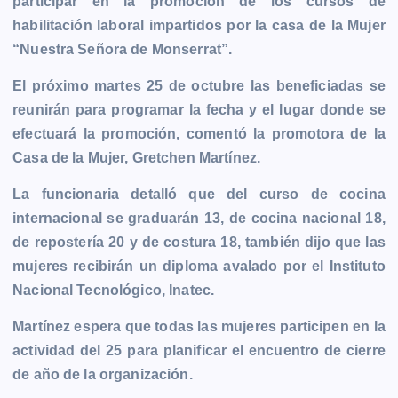
participar en la promoción de los cursos de
e
s
t
i
y
n
e
g
habilitación laboral impartidos por la casa de la Mujer
b
e
s
l
L
t
g
g
“Nuestra Señora de Monserrat”.
o
n
A
i
r
e
o
g
p
n
a
r
El próximo martes 25 de octubre las beneficiadas se
k
e
p
k
m
reunirán para programar la fecha y el lugar donde se
r
efectuará la promoción, comentó la promotora de la
Casa de la Mujer, Gretchen Martínez.
La funcionaria detalló que del curso de cocina
internacional se graduarán 13, de cocina nacional 18,
de repostería 20 y de costura 18, también dijo que las
mujeres recibirán un diploma avalado por el Instituto
Nacional Tecnológico, Inatec.
Martínez espera que todas las mujeres participen en la
actividad del 25 para planificar el encuentro de cierre
de año de la organización.