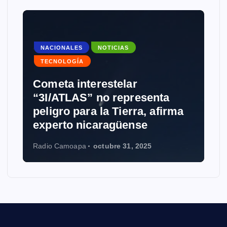
LES
NOTICIAS
GÍA
interestelar
NOTICIAS
TECN
LAS” no representa
 para la Tierra, afirma
Grokipedia: M
o nicaragüense
Wikipedia con
oapa
octubre 31, 2025
Radio Camoapa
oct