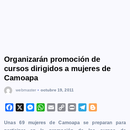
Organizarán promoción de
cursos dirigidos a mujeres de
Camoapa
webmaster
octubre 19, 2011
F
X
M
W
E
C
P
T
B
a
e
h
m
o
r
e
l
Unas 69 mujeres de Camoapa se preparan para
c
s
a
a
p
i
l
o