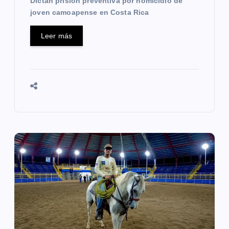
Dictan prisión preventiva por homicidio de
s
joven camoapense en Costa Rica
Leer más