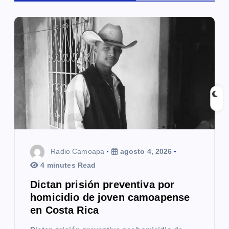
ó
n
d
e
e
n
t
Radio Camoapa
agosto 4, 2026
r
4 minutes Read
a
Dictan prisión preventiva por
homicidio de joven camoapense
d
en Costa Rica
a