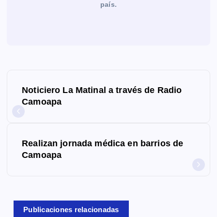
país.
N
Noticiero La Matinal a través de Radio
a
Camoapa
v
e
Realizan jornada médica en barrios de
g
Camoapa
a
c
Publicaciones relacionadas
i