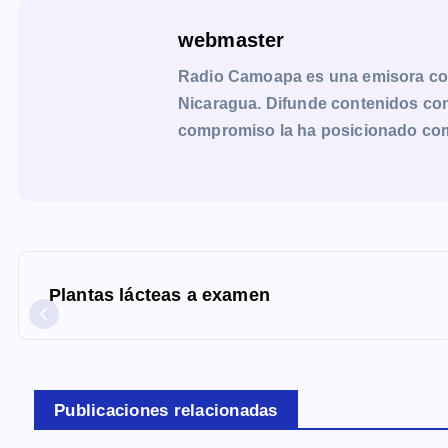
webmaster
Radio Camoapa es una emisora co
Nicaragua. Difunde contenidos con 
compromiso la ha posicionado como 
N
a
Plantas lácteas a examen
v
e
g
a
Publicaciones relacionadas
c