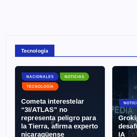
Tecnología
NACIONALES
NOTICIAS
TECNOLOGÍA
Cometa interestelar
NOTIC
“3I/ATLAS” no
representa peligro para
Groki
la Tierra, afirma experto
desaf
nicaragüense
IA