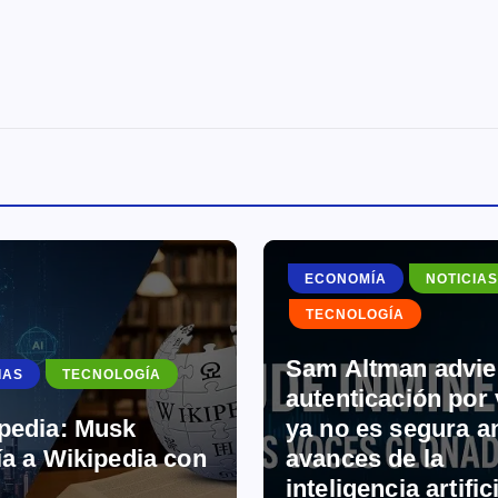
ECONOMÍA
NOTICIAS
TECNOLOGÍA
Sam Altman advier
IAS
TECNOLOGÍA
autenticación por
pedia: Musk
ya no es segura an
ía a Wikipedia con
avances de la
inteligencia artific