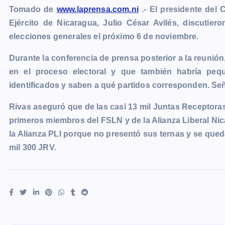
Tomado de
www.laprensa.com.ni
.- El presidente del 
c
s
a
a
p
i
l
o
Ejército de Nicaragua, Julio César Avilés, discutier
e
s
t
i
y
n
e
g
elecciones generales el próximo 6 de noviembre.
b
e
s
l
L
t
g
g
o
n
A
i
r
e
Durante la conferencia de prensa posterior a la reunión
o
g
p
n
a
r
en el proceso electoral y que también habría pequ
k
e
p
k
m
identificados y saben a qué partidos corresponden. Señal
r
Rivas aseguró que de las casi 13 mil Juntas Receptoras
primeros miembros del FSLN y de la Alianza Liberal Ni
la Alianza PLI porque no presentó sus ternas y se qued
mil 300 JRV.