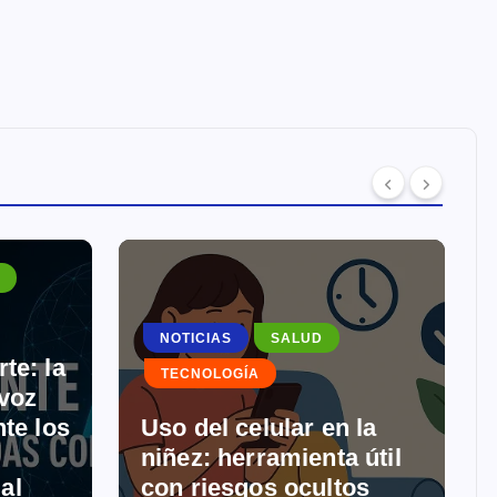
NOTICIAS
SALUD
te: la
TECNOLOGÍA
 voz
te los
Uso del celular en la
niñez: herramienta útil
ial
con riesgos ocultos