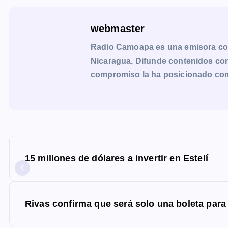
webmaster
Radio Camoapa es una emisora co
Nicaragua. Difunde contenidos con 
compromiso la ha posicionado como 
N
a
15 millones de dólares a invertir en Estelí
v
e
g
Rivas confirma que será solo una boleta para
a