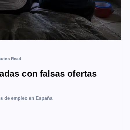
nutes Read
adas con falsas ofertas
tas de empleo en España