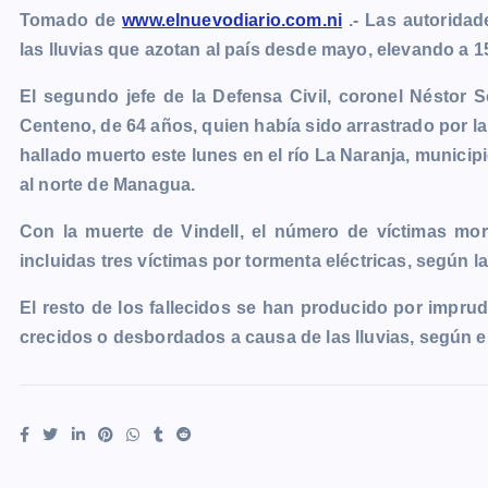
Tomado de
www.elnuevodiario.com.ni
.- Las autorida
c
s
a
a
p
i
l
o
las lluvias que azotan al país desde mayo, elevando a 15
e
s
t
i
y
n
e
g
b
e
s
l
L
t
g
g
El segundo jefe de la Defensa Civil, coronel Néstor So
o
n
A
i
r
e
Centeno, de 64 años, quien había sido arrastrado por la
o
g
p
n
a
r
hallado muerto este lunes en el río La Naranja, municip
k
e
p
k
m
al norte de Managua.
r
Con la muerte de Vindell, el número de víctimas mort
incluidas tres víctimas por tormenta eléctricas, según la
El resto de los fallecidos se han producido por impru
crecidos o desbordados a causa de las lluvias, según e