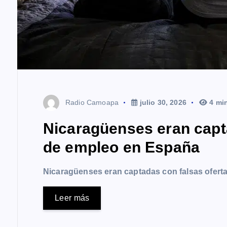
Radio Camoapa
julio 30, 2026
4 mi
Nicaragüenses eran capt
de empleo en España
Nicaragüenses eran captadas con falsas ofer
Leer más