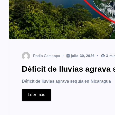
Radio Camoapa
julio 30, 2026
3 mi
Déficit de lluvias agrava
Déficit de lluvias agrava sequía en Nicaragua
Leer más