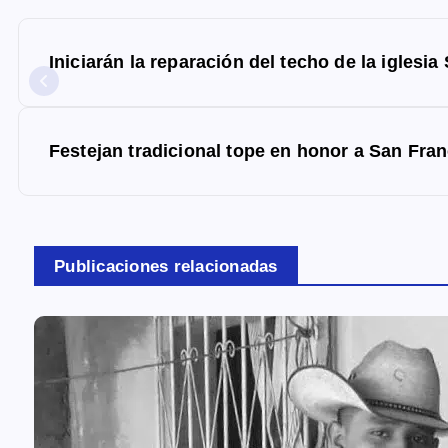
N
a
Iniciarán la reparación del techo de la iglesi
v
e
g
Festejan tradicional tope en honor a San Fra
a
c
i
Publicaciones relacionadas
ó
n
d
e
e
n