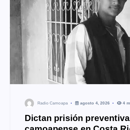
t
r
a
d
a
s
Radio Camoapa
agosto 4, 2026
4 m
Dictan prisión preventiv
camoapense en Costa Ri