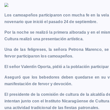
c
s
a
a
p
i
l
o
e
s
t
i
y
n
e
g
Los camoapeños participaron con mucha fe en la vela 
b
e
s
l
L
t
g
g
novenario que inició el pasado 24 de septiembre.
o
n
A
i
r
e
Por la noche se realizó la primera alborada y en el mism
o
g
p
n
a
r
Cultura realizó una presentación artística.
k
e
p
k
m
r
Una de las feligreses, la señora Petrona Marenco, s
fervor participaron los camoapeños.
El señor Valentín Oporta, pidió a la población participa
Aseguró que los bebedores deben quedarse en su viv
manifestación de fervor y devoción.
El presidente de la comisión de cultura de la alcaldí
intentan junto con el Instituto Nicaragüense de Cultura 
una actividad tradicional de las fiestas patronales.