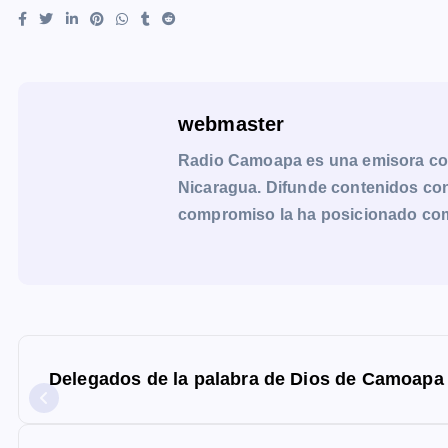
webmaster
Radio Camoapa es una emisora co
Nicaragua. Difunde contenidos con 
compromiso la ha posicionado como 
N
a
Delegados de la palabra de Dios de Camoapa 
v
e