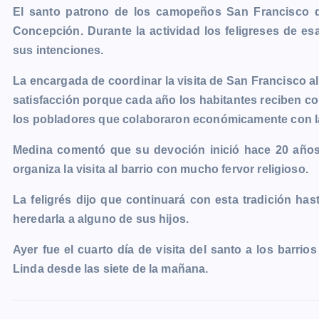
e
s
t
i
y
n
e
g
El santo patrono de los camopeños San Francisco de
b
e
s
l
L
t
g
g
Concepción. Durante la actividad los feligreses de e
o
n
A
i
r
e
sus intenciones.
o
g
p
n
a
r
La encargada de coordinar la visita de San Francisco a
k
e
p
k
m
satisfacción porque cada año los habitantes reciben c
r
los pobladores que colaboraron económicamente con la 
Medina comentó que su devoción inició hace 20 años 
organiza la visita al barrio con mucho fervor religioso.
La feligrés dijo que continuará con esta tradición h
heredarla a alguno de sus hijos.
Ayer fue el cuarto día de visita del santo a los barri
Linda desde las siete de la mañana.