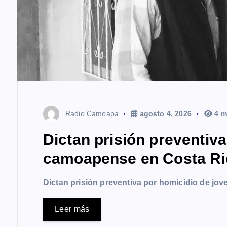
s
Radio Camoapa
agosto 4, 2026
4 m
Dictan prisión preventiv
camoapense en Costa Ri
Dictan prisión preventiva por homicidio de j
Leer más