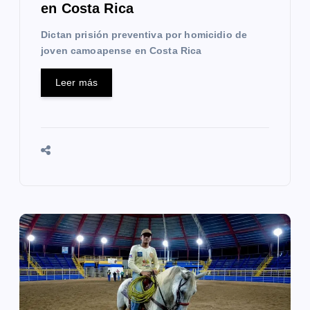
en Costa Rica
a
Dictan prisión preventiva por homicidio de
s
joven camoapense en Costa Rica
Leer más