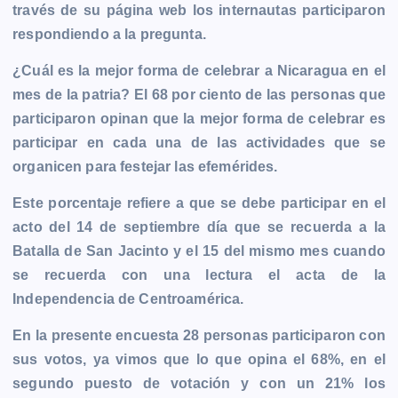
través de su página web los internautas participaron
e
s
t
i
y
n
e
g
respondiendo a la pregunta.
b
e
s
l
L
t
g
g
o
n
A
i
r
e
¿Cuál es la mejor forma de celebrar a Nicaragua en el
o
g
p
n
a
r
mes de la patria? El 68 por ciento de las personas que
k
e
p
k
m
participaron opinan que la mejor forma de celebrar es
r
participar en cada una de las actividades que se
organicen para festejar las efemérides.
Este porcentaje refiere a que se debe participar en el
acto del 14 de septiembre día que se recuerda a la
Batalla de San Jacinto y el 15 del mismo mes cuando
se recuerda con una lectura el acta de la
Independencia de Centroamérica.
En la presente encuesta 28 personas participaron con
sus votos, ya vimos que lo que opina el 68%, en el
segundo puesto de votación y con un 21% los