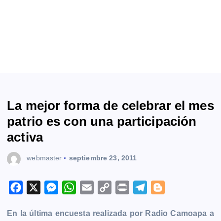
La mejor forma de celebrar el mes
patrio es con una participación
activa
webmaster
septiembre 23, 2011
F
X
M
W
E
C
P
T
B
a
e
h
m
o
r
e
l
En la última encuesta realizada por Radio Camoapa a
c
s
a
a
p
i
l
o