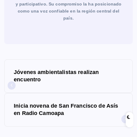
y participativo. Su compromiso la ha posicionado
como una voz confiable en la región central del
país.
N
Jóvenes ambientalistas realizan
a
encuentro
v
e
Inicia novena de San Francisco de Asís
g
en Radio Camoapa
a