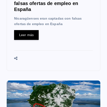
falsas ofertas de empleo en
d
España
a
Nicaragüenses eran captadas con falsas
s
ofertas de empleo en España
Leer más