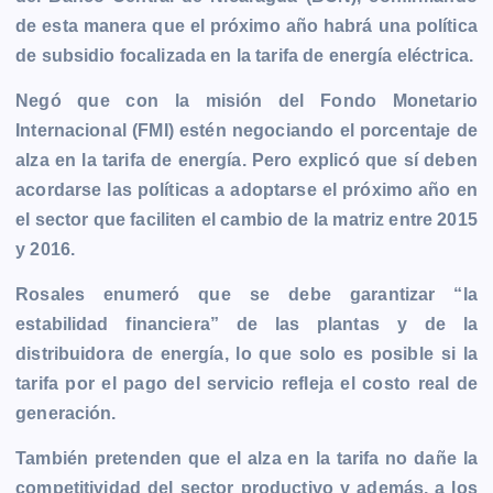
b
e
s
l
L
t
g
g
de esta manera que el próximo año habrá una política
o
n
A
i
r
e
de subsidio focalizada en la tarifa de energía eléctrica.
o
g
p
n
a
r
k
e
p
k
m
Negó que con la misión del Fondo Monetario
r
Internacional (FMI) estén negociando el porcentaje de
alza en la tarifa de energía. Pero explicó que sí deben
acordarse las políticas a adoptarse el próximo año en
el sector que faciliten el cambio de la matriz entre 2015
y 2016.
Rosales enumeró que se debe garantizar “la
estabilidad financiera” de las plantas y de la
distribuidora de energía, lo que solo es posible si la
tarifa por el pago del servicio refleja el costo real de
generación.
También pretenden que el alza en la tarifa no dañe la
competitividad del sector productivo y además, a los