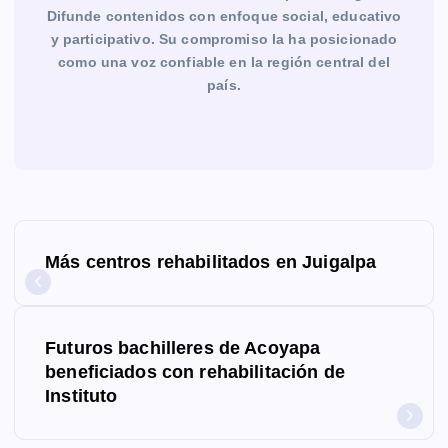
Difunde contenidos con enfoque social, educativo
y participativo. Su compromiso la ha posicionado
como una voz confiable en la región central del
país.
N
Más centros rehabilitados en Juigalpa
a
v
Futuros bachilleres de Acoyapa
e
beneficiados con rehabilitación de
g
Instituto
a