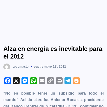
Alza en energía es inevitable para
el 2012
webmaster
septiembre 17, 2011
F
X
M
W
E
C
P
T
B
a
e
h
m
o
r
e
l
“No es posible tener un subsidio para todo el
c
s
a
a
p
i
l
o
mundo”. Así de claro fue Antenor Rosales, presidente
e
s
t
i
y
n
e
g
del Banco Central de Nicaragua (BCN), confirmando