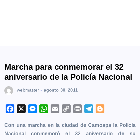
Marcha para conmemorar el 32
aniversario de la Policía Nacional
webmaster
agosto 30, 2011
F
X
M
W
E
C
P
T
B
a
e
h
m
o
r
e
l
Con una marcha en la ciudad de Camoapa la Policía
c
s
a
a
p
i
l
o
Nacional conmemoró el 32 aniversario de su
e
s
t
i
y
n
e
g