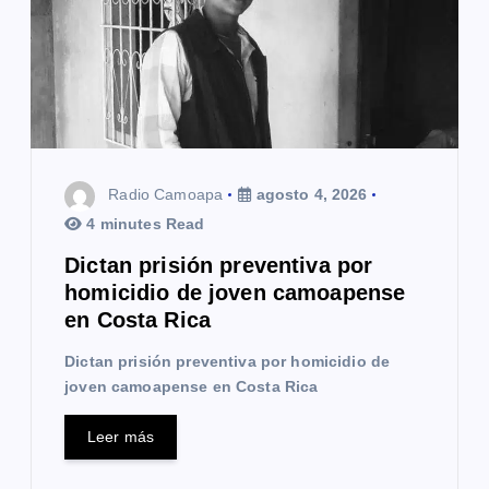
e
e
n
t
Radio Camoapa
agosto 4, 2026
r
4 minutes Read
a
Dictan prisión preventiva por
homicidio de joven camoapense
d
en Costa Rica
a
Dictan prisión preventiva por homicidio de
s
joven camoapense en Costa Rica
Leer más