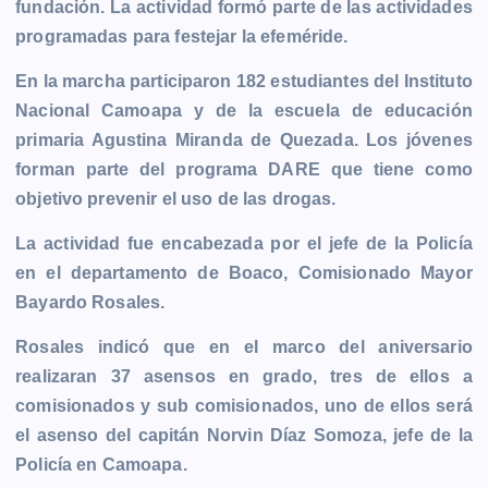
fundación. La actividad formó parte de las actividades
b
e
s
l
L
t
g
g
programadas para festejar la efeméride.
o
n
A
i
r
e
o
g
p
n
a
r
En la marcha participaron 182 estudiantes del Instituto
k
e
p
k
m
Nacional Camoapa y de la escuela de educación
r
primaria Agustina Miranda de Quezada. Los jóvenes
forman parte del programa DARE que tiene como
objetivo prevenir el uso de las drogas.
La actividad fue encabezada por el jefe de la Policía
en el departamento de Boaco, Comisionado Mayor
Bayardo Rosales.
Rosales indicó que en el marco del aniversario
realizaran 37 asensos en grado, tres de ellos a
comisionados y sub comisionados, uno de ellos será
el asenso del capitán Norvin Díaz Somoza, jefe de la
Policía en Camoapa.