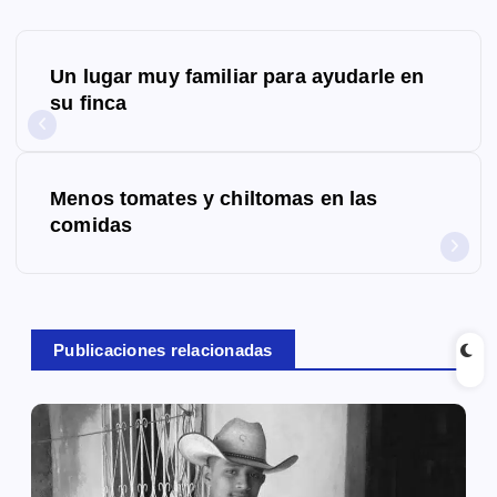
N
Un lugar muy familiar para ayudarle en
a
su finca
v
e
Menos tomates y chiltomas en las
g
comidas
a
c
Publicaciones relacionadas
i
ó
n
d