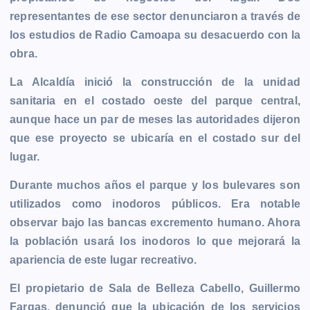
b
e
s
l
L
t
g
g
representantes de ese sector denunciaron a través de
o
n
A
i
r
e
los estudios de Radio Camoapa su desacuerdo con la
o
g
p
n
a
r
obra.
k
e
p
k
m
r
La Alcaldía inició la construcción de la unidad
sanitaria en el costado oeste del parque central,
aunque hace un par de meses las autoridades dijeron
que ese proyecto se ubicaría en el costado sur del
lugar.
Durante muchos años el parque y los bulevares son
utilizados como inodoros públicos. Era notable
observar bajo las bancas excremento humano. Ahora
la población usará los inodoros lo que mejorará la
apariencia de este lugar recreativo.
El propietario de Sala de Belleza Cabello, Guillermo
Fargas, denunció que la ubicación de los servicios