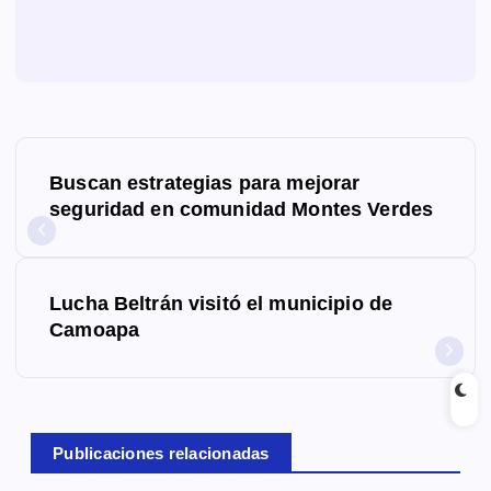
N
Buscan estrategias para mejorar
a
seguridad en comunidad Montes Verdes
v
e
Lucha Beltrán visitó el municipio de
g
Camoapa
a
c
Publicaciones relacionadas
i