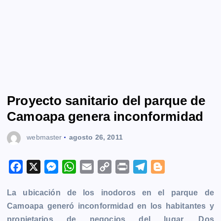
Proyecto sanitario del parque de
Camoapa genera inconformidad
webmaster
agosto 26, 2011
F
X
M
W
E
C
P
T
B
a
e
h
m
o
r
e
l
La ubicación de los inodoros en el parque de
c
s
a
a
p
i
l
o
Camoapa generó inconformidad en los habitantes y
e
s
t
i
y
n
e
g
propietarios de negocios del lugar. Dos