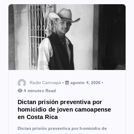
ó
n
d
e
e
n
t
Radio Camoapa
agosto 4, 2026
r
4 minutes Read
a
Dictan prisión preventiva por
homicidio de joven camoapense
d
en Costa Rica
a
Dictan prisión preventiva por homicidio de