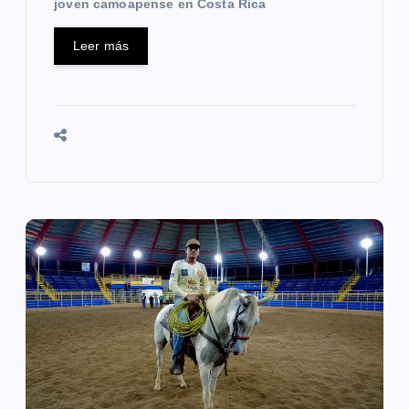
s
joven camoapense en Costa Rica
Leer más