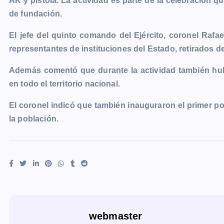
AK y pistola. La actividad es parte de la celebración qu
e
s
t
i
y
n
e
g
de fundación.
b
e
s
l
L
t
g
g
o
n
A
i
r
e
El jefe del quinto comando del Ejército, coronel Rafae
o
g
p
n
a
r
representantes de instituciones del Estado, retirados del
k
e
p
k
m
Además comentó que durante la actividad también hubo
r
en todo el territorio nacional.
El coronel indicó que también inauguraron el primer pol
la población.
webmaster