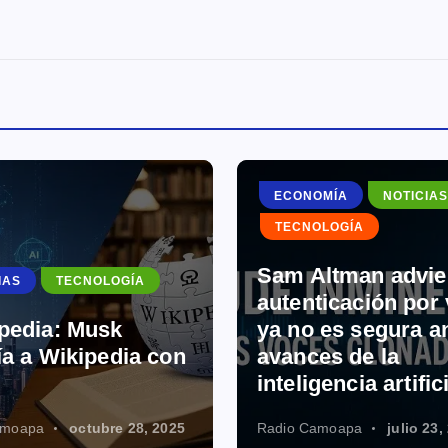
NOMÍA
NOTICIAS
OLOGÍA
NOTICIAS
SALUD
Altman advierte: la
TECNOLOGÍA
nticación por voz
 es segura ante los
Uso del celular en
ces de la
niñez: herramient
igencia artificial
con riesgos ocul
Camoapa
julio 23, 2025
Radio Camoapa
julio 22