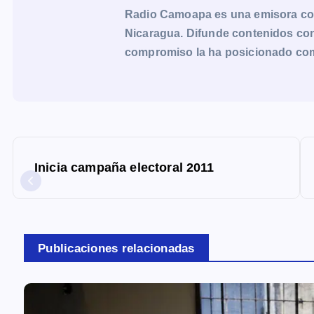
Radio Camoapa es una emisora co
Nicaragua. Difunde contenidos con 
compromiso la ha posicionado como 
N
a
Inicia campaña electoral 2011
v
e
g
a
Publicaciones relacionadas
c
i