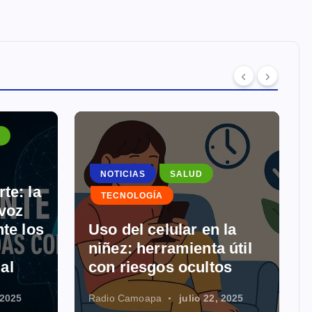
INTERNACIONALES
NOTICIAS
TECNOLOGÍA
Meta lanza
 la
“Superintelligence
a útil
Labs” para acelerar su
tos
estrategia de IA
, 2025
Radio Camoapa
julio 4, 2025