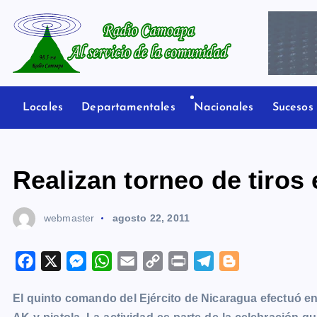
S
a
l
t
Radio Camoapa
a
r
Locales
Departamentales
Nacionales
Sucesos
a
l
c
Realizan torneo de tiros
o
n
webmaster
agosto 22, 2011
t
e
n
F
X
M
W
E
C
P
T
B
i
a
e
h
m
o
r
e
l
d
El quinto comando del Ejército de Nicaragua efectuó en 
c
s
a
a
p
i
l
o
o