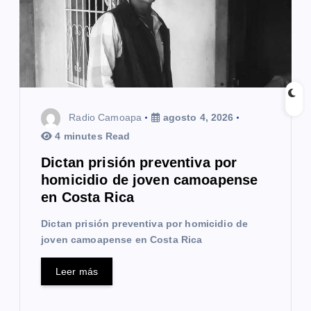
e
e
n
t
Radio Camoapa
agosto 4, 2026
r
4 minutes Read
a
Dictan prisión preventiva por
homicidio de joven camoapense
d
en Costa Rica
a
Dictan prisión preventiva por homicidio de
s
joven camoapense en Costa Rica
Leer más