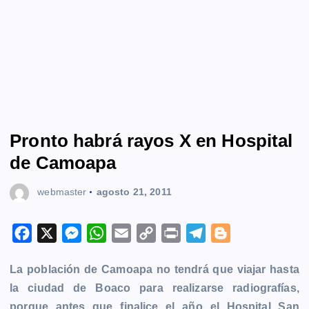
Pronto habrá rayos X en Hospital
de Camoapa
webmaster
agosto 21, 2011
F
X
M
W
E
C
P
T
B
a
e
h
m
o
r
e
l
La población de Camoapa no tendrá que viajar hasta
c
s
a
a
p
i
l
o
la ciudad de Boaco para realizarse radiografías,
e
s
t
i
y
n
e
g
porque antes que finalice el año el Hospital San