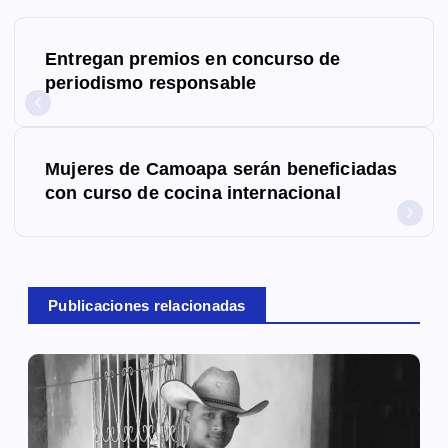
N
Entregan premios en concurso de
a
periodismo responsable
v
e
Mujeres de Camoapa serán beneficiadas
g
con curso de cocina internacional
a
c
Publicaciones relacionadas
i
ó
n
d