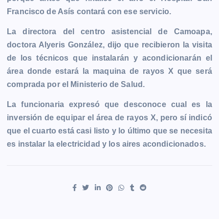
b
e
s
l
L
t
g
g
Francisco de Asís contará con ese servicio.
o
n
A
i
r
e
o
g
p
n
a
r
La directora del centro asistencial de Camoapa,
k
e
p
k
m
doctora Alyeris González, dijo que recibieron la visita
r
de los técnicos que instalarán y acondicionarán el
área donde estará la maquina de rayos X que será
comprada por el Ministerio de Salud.
La funcionaria expresó que desconoce cual es la
inversión de equipar el área de rayos X, pero sí indicó
que el cuarto está casi listo y lo último que se necesita
es instalar la electricidad y los aires acondicionados.