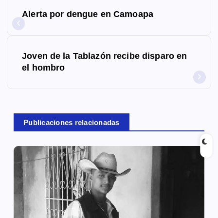
N
Alerta por dengue en Camoapa
a
v
Joven de la Tablazón recibe disparo en
e
el hombro
g
a
c
Publicaciones relacionadas
i
ó
n
d
e