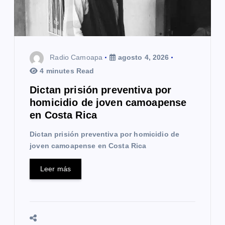
e
n
t
Radio Camoapa
agosto 4, 2026
4 minutes Read
r
Dictan prisión preventiva por
a
homicidio de joven camoapense
en Costa Rica
d
Dictan prisión preventiva por homicidio de
a
joven camoapense en Costa Rica
s
Leer más