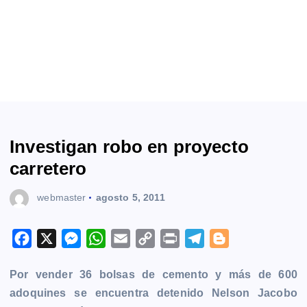
Investigan robo en proyecto
carretero
webmaster
agosto 5, 2011
F
X
M
W
E
C
P
T
B
a
e
h
m
o
r
e
l
Por vender 36 bolsas de cemento y más de 600
c
s
a
a
p
i
l
o
adoquines se encuentra detenido Nelson Jacobo
e
s
t
i
y
n
e
g