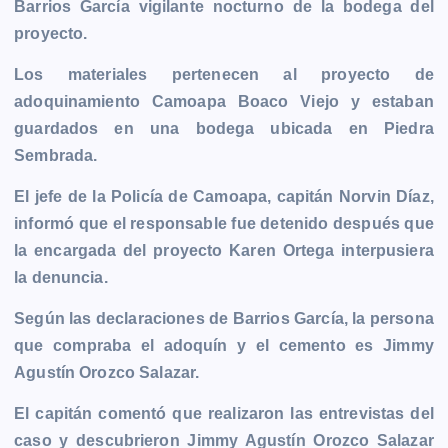
Barrios García vigilante nocturno de la bodega del
b
e
s
l
L
t
g
g
proyecto.
o
n
A
i
r
e
o
g
p
n
a
r
Los materiales pertenecen al proyecto de
k
e
p
k
m
adoquinamiento Camoapa Boaco Viejo y estaban
r
guardados en una bodega ubicada en Piedra
Sembrada.
El jefe de la Policía de Camoapa, capitán Norvin Díaz,
informó que el responsable fue detenido después que
la encargada del proyecto Karen Ortega interpusiera
la denuncia.
Según las declaraciones de Barrios García, la persona
que compraba el adoquín y el cemento es Jimmy
Agustín Orozco Salazar.
El capitán comentó que realizaron las entrevistas del
caso y descubrieron Jimmy Agustín Orozco Salazar