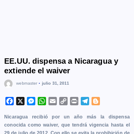
EE.UU. dispensa a Nicaragua y
extiende el waiver
webmaster
julio 31, 2011
F
X
M
W
E
C
P
T
B
a
e
h
m
o
r
e
l
Nicaragua recibió por un año más la dispensa
c
s
a
a
p
i
l
o
conocida como waiver, que tendrá vigencia hasta el
e
s
t
i
y
n
e
g
29 de julio de 2012. Con ello se evita la prohibición de