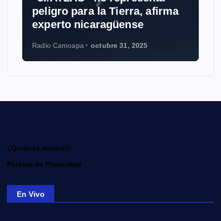
eligro para la Tierra, afirma
Grokipe
xperto nicaragüense
Wikiped
dio Camoapa
octubre 31, 2025
Radio Camo
¿Quiénes somos?
Política de Privacidad
En Vivo