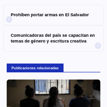
N
Prohíben portar armas en El Salvador
a
v
Comunicadoras del país se capacitan en
e
temas de género y escritura creativa
g
a
c
Publicaciones relacionadas
i
ó
n
d