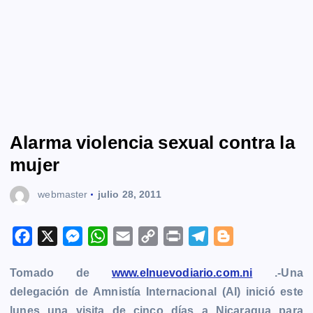
Alarma violencia sexual contra la
mujer
webmaster
julio 28, 2011
F
X
M
W
E
C
P
T
B
a
e
h
m
o
r
e
l
Tomado de
www.elnuevodiario.com.ni
.-Una
c
s
a
a
p
i
l
o
delegación de Amnistía Internacional (AI) inició este
e
s
t
i
y
n
e
g
lunes una visita de cinco días a Nicaragua para