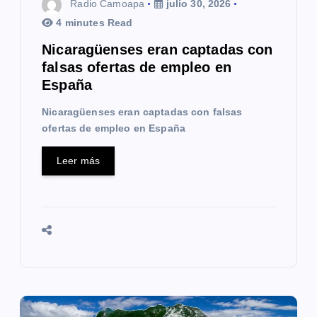
Radio Camoapa
julio 30, 2026
r
4 minutes Read
a
Nicaragüenses eran captadas con
falsas ofertas de empleo en
d
España
a
Nicaragüenses eran captadas con falsas
s
ofertas de empleo en España
Leer más