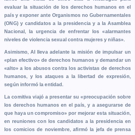
b
e
s
l
L
t
g
g
evaluar la situación de los derechos humanos en el
o
n
A
i
r
e
país y exponer ante Organismos no Gubernamentales
o
g
p
n
a
r
(ONG) y candidatos a la presidencia y a la Asamblea
k
e
p
k
m
Nacional, la urgencia de enfrentar los «alarmantes
r
niveles de violencia sexual contra mujeres y niñas».
Asimismo, AI lleva adelante la misión de impulsar un
«plan efectivo» de derechos humanos y demandar un
«alto» a los abusos contra los activistas de derechos
humanos, y los ataques a la libertad de expresión,
según informó la entidad.
La comitiva viajó a presentar su «preocupación sobre
los derechos humanos en el país, y a asegurarse de
que haya un compromiso» por mejorar esta situación,
en reuniones con los candidatos a la presidencia en
los comicios de noviembre, afirmó la jefa de prensa