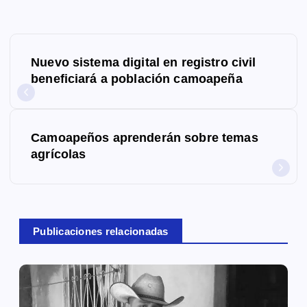
N
Nuevo sistema digital en registro civil
a
beneficiará a población camoapeña
v
e
Camoapeños aprenderán sobre temas
g
agrícolas
a
c
Publicaciones relacionadas
i
ó
n