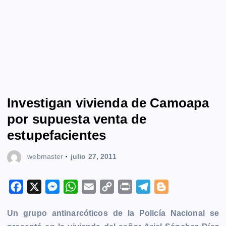
Investigan vivienda de Camoapa
por supuesta venta de
estupefacientes
webmaster
julio 27, 2011
F
X
M
W
E
C
P
T
B
a
e
h
m
o
r
e
l
Un grupo antinarcóticos de la Policía Nacional se
c
s
a
a
p
i
l
o