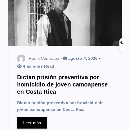
d
e
e
n
t
Radio Camoapa
agosto 4, 2026
r
4 minutes Read
a
Dictan prisión preventiva por
homicidio de joven camoapense
d
en Costa Rica
a
Dictan prisión preventiva por homicidio de
s
joven camoapense en Costa Rica
Leer más