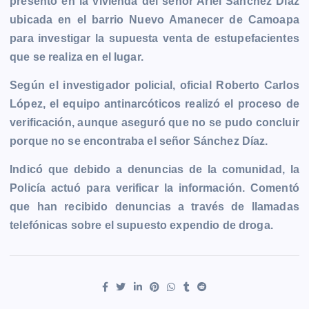
presentó en la vivienda del señor Ariel Sánchez Díaz
e
s
t
i
y
n
e
g
ubicada en el barrio Nuevo Amanecer de Camoapa
b
e
s
l
L
t
g
g
para investigar la supuesta venta de estupefacientes
o
n
A
i
r
e
que se realiza en el lugar.
o
g
p
n
a
r
k
e
p
k
m
Según el investigador policial, oficial Roberto Carlos
r
López, el equipo antinarcóticos realizó el proceso de
verificación, aunque aseguró que no se pudo concluir
porque no se encontraba el señor Sánchez Díaz.
Indicó que debido a denuncias de la comunidad, la
Policía actuó para verificar la información. Comentó
que han recibido denuncias a través de llamadas
telefónicas sobre el supuesto expendio de droga.