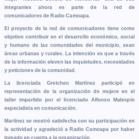
b
e
s
l
L
t
g
g
integrantes ahora es parte de la red de
o
n
A
i
r
e
comunicadores de Radio Camoapa.
o
g
p
n
a
r
k
e
p
k
m
El proyecto de la red de comunicadores tiene como
r
objetivo contribuir en el desarrollo económico, social
y humano de las comunidades del municipio, sean
áreas urbanas y rurales. La intención es que a través
de la información eleven las inquietudes, necesidades
y peticiones de la comunidad.
La licenciada Gretchen Martínez participó en
representación de la organización de mujere en el
taller impartido por el licenciado Alfonso Malespín
especialista en comunicación.
Martínez se mostró satisfecha con su participación en
la actividad y agradeció a Radio Camoapa por haber
tomado en cuenta a la organización.