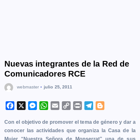
Nuevas integrantes de la Red de
Comunicadores RCE
webmaster
julio 25, 2011
F
X
M
W
E
C
P
T
B
a
e
h
m
o
r
e
l
Con el objetivo de promover el tema de género y dar a
c
s
a
a
p
i
l
o
conocer las actividades que organiza la Casa de la
e
s
t
i
y
n
e
g
Mujer “Nuestra Señora de Monserrat” una de sus