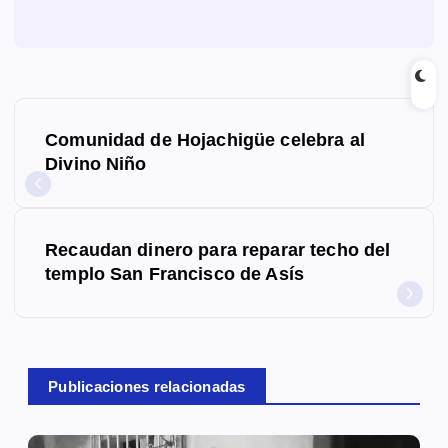
N
Comunidad de Hojachigüe celebra al
a
Divino Niño
v
e
Recaudan dinero para reparar techo del
g
templo San Francisco de Asís
a
c
Publicaciones relacionadas
i
ó