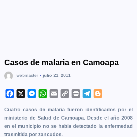
Casos de malaria en Camoapa
webmaster
julio 21, 2011
F
X
M
W
E
C
P
T
B
a
e
h
m
o
r
e
l
Cuatro casos de malaria fueron identificados por el
c
s
a
a
p
i
l
o
ministerio de Salud de Camoapa. Desde el año 2008
e
s
t
i
y
n
e
g
en el municipio no se había detectado la enfermedad
b
e
s
l
L
t
g
g
trasmitida por zancudos.
o
n
A
i
r
e