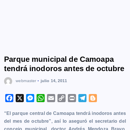
Parque municipal de Camoapa
tendrá inodoros antes de octubre
webmaster
julio 14, 2011
F
X
M
W
E
C
P
T
B
a
e
h
m
o
r
e
l
“El parque central de Camoapa tendrá inodoros antes
c
s
a
a
p
i
l
o
del mes de octubre”, así lo aseguró el secretario del
e
s
t
i
y
n
e
g
concejo municipal, doctor Andrés Mendoza Bravo.