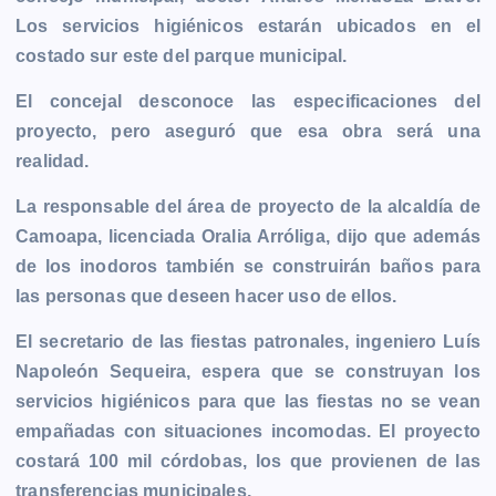
b
e
s
l
L
t
g
g
Los servicios higiénicos estarán ubicados en el
o
n
A
i
r
e
costado sur este del parque municipal.
o
g
p
n
a
r
k
e
p
k
m
El concejal desconoce las especificaciones del
r
proyecto, pero aseguró que esa obra será una
realidad.
La responsable del área de proyecto de la alcaldía de
Camoapa, licenciada Oralia Arróliga, dijo que además
de los inodoros también se construirán baños para
las personas que deseen hacer uso de ellos.
El secretario de las fiestas patronales, ingeniero Luís
Napoleón Sequeira, espera que se construyan los
servicios higiénicos para que las fiestas no se vean
empañadas con situaciones incomodas. El proyecto
costará 100 mil córdobas, los que provienen de las
transferencias municipales.