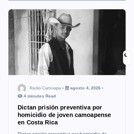
i
ó
n
d
e
e
n
t
Radio Camoapa
agosto 4, 2026
4 minutes Read
r
Dictan prisión preventiva por
a
homicidio de joven camoapense
en Costa Rica
d
Dictan prisión preventiva por homicidio de