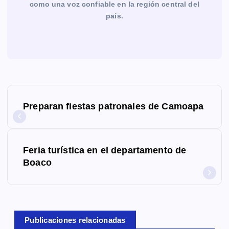
como una voz confiable en la región central del
país.
N
Preparan fiestas patronales de Camoapa
a
v
Feria turística en el departamento de
e
Boaco
g
a
c
Publicaciones relacionadas