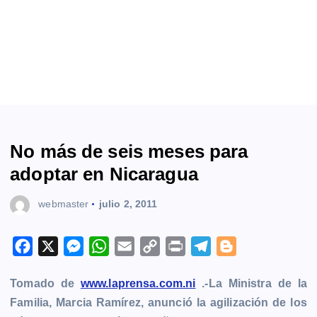
No más de seis meses para
adoptar en Nicaragua
webmaster
julio 2, 2011
F
X
M
W
E
C
P
T
B
a
e
h
m
o
r
e
l
Tomado de
www.laprensa.com.ni
.-La Ministra de la
c
s
a
a
p
i
l
o
Familia, Marcia Ramírez, anunció la agilización de los
e
s
t
i
y
n
e
g