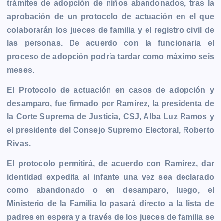
trámites de adopción de niños abandonados, tras la
b
e
s
l
L
t
g
g
aprobación de un protocolo de actuación en el que
o
n
A
i
r
e
colaborarán los jueces de familia y el registro civil de
o
g
p
n
a
r
las personas. De acuerdo con la funcionaria el
k
e
p
k
m
proceso de adopción podría tardar como máximo seis
r
meses.
El Protocolo de actuación en casos de adopción y
desamparo, fue firmado por Ramírez, la presidenta de
la Corte Suprema de Justicia, CSJ, Alba Luz Ramos y
el presidente del Consejo Supremo Electoral, Roberto
Rivas.
El protocolo permitirá, de acuerdo con Ramírez, dar
identidad expedita al infante una vez sea declarado
como abandonado o en desamparo, luego, el
Ministerio de la Familia lo pasará directo a la lista de
padres en espera y a través de los jueces de familia se