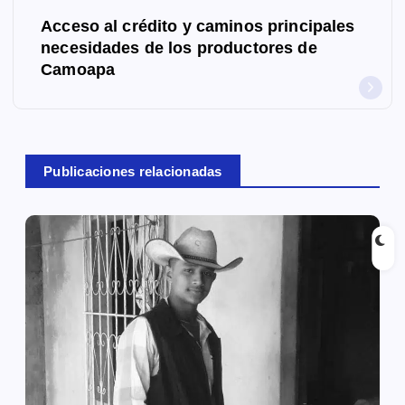
e
Acceso al crédito y caminos principales
g
necesidades de los productores de
Camoapa
a
c
i
Publicaciones relacionadas
ó
n
d
e
e
n