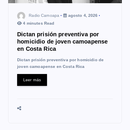
t
r
Radio Camoapa
agosto 4, 2026
a
4 minutes Read
Dictan prisión preventiva por
d
homicidio de joven camoapense
a
en Costa Rica
s
Dictan prisión preventiva por homicidio de
joven camoapense en Costa Rica
Leer más