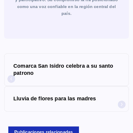
como una voz confiable en la región central del
país.
N
Comarca San Isidro celebra a su santo
a
patrono
v
e
Lluvia de flores para las madres
g
a
c
Publicaciones relacionadas