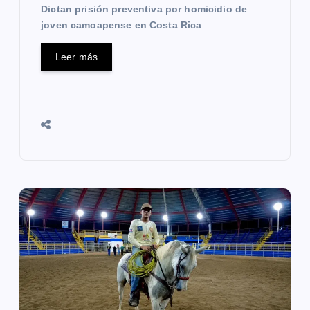
Dictan prisión preventiva por homicidio de
a
joven camoapense en Costa Rica
s
Leer más