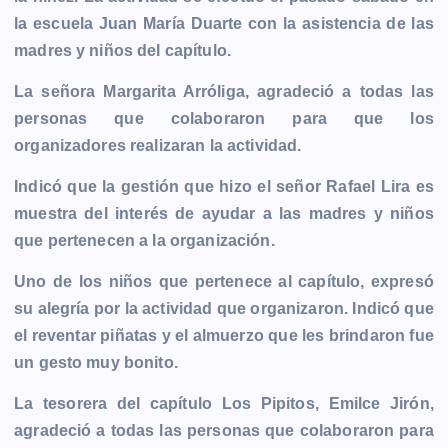
b
e
s
l
L
t
g
g
la escuela Juan María Duarte con la asistencia de las
o
n
A
i
r
e
madres y niños del capítulo.
o
g
p
n
a
r
k
e
p
k
m
La señora Margarita Arróliga, agradeció a todas las
r
personas que colaboraron para que los
organizadores realizaran la actividad.
Indicó que la gestión que hizo el señor Rafael Lira es
muestra del interés de ayudar a las madres y niños
que pertenecen a la organización.
Uno de los niños que pertenece al capítulo, expresó
su alegría por la actividad que organizaron. Indicó que
el reventar piñatas y el almuerzo que les brindaron fue
un gesto muy bonito.
La tesorera del capítulo Los Pipitos, Emilce Jirón,
agradeció a todas las personas que colaboraron para