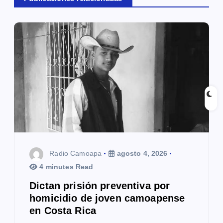
i
ó
n
d
e
e
n
t
Radio Camoapa
agosto 4, 2026
4 minutes Read
r
Dictan prisión preventiva por
a
homicidio de joven camoapense
en Costa Rica
d