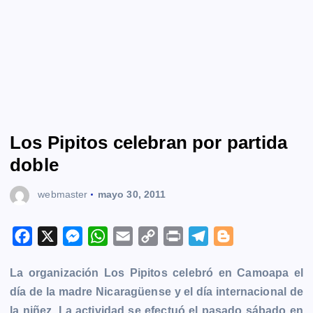
Los Pipitos celebran por partida
doble
webmaster
mayo 30, 2011
F
X
M
W
E
C
P
T
B
a
e
h
m
o
r
e
l
La organización Los Pipitos celebró en Camoapa el
c
s
a
a
p
i
l
o
día de la madre Nicaragüense y el día internacional de
e
s
t
i
y
n
e
g
la niñez. La actividad se efectuó el pasado sábado en