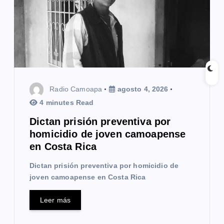
e
e
n
t
Radio Camoapa
agosto 4, 2026
r
4 minutes Read
a
Dictan prisión preventiva por
homicidio de joven camoapense
d
en Costa Rica
a
Dictan prisión preventiva por homicidio de
s
joven camoapense en Costa Rica
Leer más