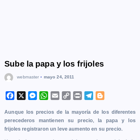
Sube la papa y los frijoles
webmaster
mayo 24, 2011
F
X
M
W
E
C
P
T
B
a
e
h
m
o
r
e
l
Aunque los precios de la mayoría de los diferentes
c
s
a
a
p
i
l
o
perecederos mantienen su precio, la papa y los
e
s
t
i
y
n
e
g
frijoles registraron un leve aumento en su precio.
b
e
s
l
L
t
g
g
o
n
A
i
r
e