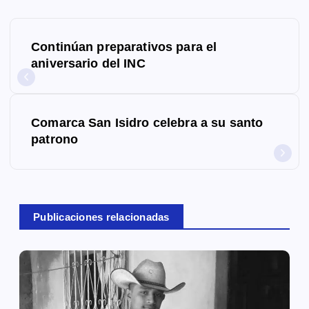
N
Continúan preparativos para el
a
aniversario del INC
v
e
Comarca San Isidro celebra a su santo
g
patrono
a
c
Publicaciones relacionadas
i
ó
n
d