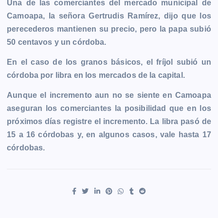
Una de las comerciantes del mercado municipal de
o
g
p
n
a
r
Camoapa, la señora Gertrudis Ramírez, dijo que los
k
e
p
k
m
perecederos mantienen su precio, pero la papa subió
r
50 centavos y un córdoba.
En el caso de los granos básicos, el fríjol subió un
córdoba por libra en los mercados de la capital.
Aunque el incremento aun no se siente en Camoapa
aseguran los comerciantes la posibilidad que en los
próximos días registre el incremento. La libra pasó de
15 a 16 córdobas y, en algunos casos, vale hasta 17
córdobas.