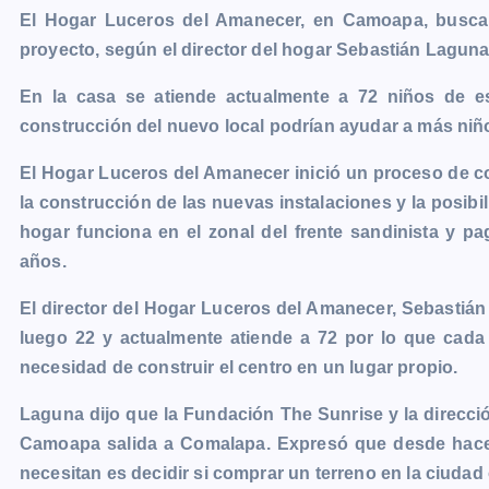
El Hogar Luceros del Amanecer, en Camoapa, busca f
c
s
a
a
p
i
l
o
proyecto, según el director del hogar Sebastián Laguna,
e
s
t
i
y
n
e
g
b
e
s
l
L
t
g
g
En la casa se atiende actualmente a 72 niños de 
o
n
A
i
r
e
construcción del nuevo local podrían ayudar a más niño
o
g
p
n
a
r
El Hogar Luceros del Amanecer inició un proceso de co
k
e
p
k
m
la construcción de las nuevas instalaciones y la posibi
r
hogar funciona en el zonal del frente sandinista y 
años.
El director del Hogar Luceros del Amanecer, Sebastián
luego 22 y actualmente atiende a 72 por lo que cada 
necesidad de construir el centro en un lugar propio.
Laguna dijo que la Fundación The Sunrise y la direcci
Camoapa salida a Comalapa. Expresó que desde hace 
necesitan es decidir si comprar un terreno en la ciudad o 