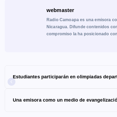
webmaster
Radio Camoapa es una emisora co
Nicaragua. Difunde contenidos con 
compromiso la ha posicionado como 
N
a
Estudiantes participarán en olimpiadas depart
v
e
g
Una emisora como un medio de evangelizaci
a
c